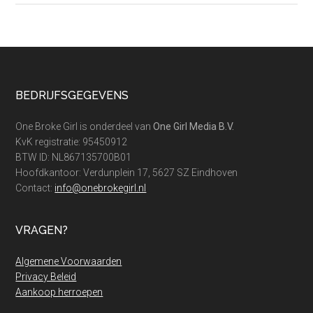
beleggen?
Zo
koop
je
een
Footer
BEDRIJFSGEGEVENS
ETF
One Broke Girl is onderdeel van
One Girl Media B.V.
KvK registratie: 95450912
BTW ID: NL867135700B01
Hoofdkantoor: Verdunplein 17, 5627 SZ Eindhoven
Contact:
info@onebrokegirl.nl
VRAGEN?
Algemene Voorwaarden
Privacy Beleid
Aankoop herroepen