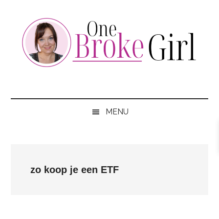
Skip
Skip
Skip
to
to
to
main
secondary
footer
content
menu
One
Jouw
hotspot
Broke
om
MENU
te
Girl
besparen
zo koop je een ETF