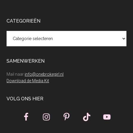
CATEGORIEËN
Categorieën
SAMENWERKEN
Mail naar
info@onebrokegirl.nl
Download de Media Kit
VOLG ONS HIER