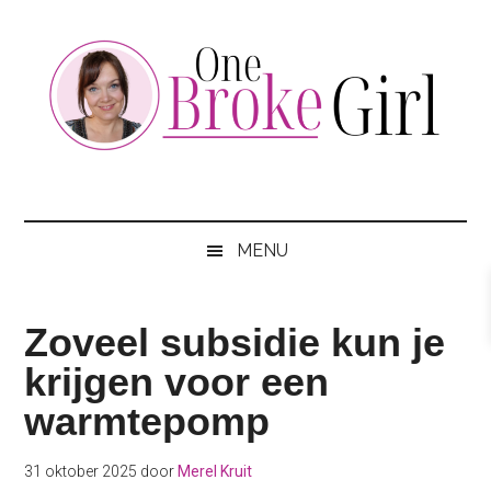
Skip
Skip
Skip
to
to
to
main
secondary
footer
content
menu
One
Jouw
hotspot
Broke
om
MENU
te
Girl
besparen
Zoveel subsidie kun je
krijgen voor een
warmtepomp
31 oktober 2025
door
Merel Kruit