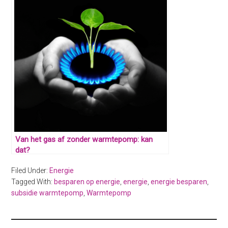
Van het gas af zonder warmtepomp: kan
dat?
Filed Under:
Energie
Tagged With:
besparen op energie
,
energie
,
energie besparen
,
subsidie warmtepomp
,
Warmtepomp