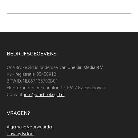
Footer
BEDRIJFSGEGEVENS
One Broke Girl is onderdeel van
One Girl Media B.V.
KvK registratie: 95450912
BTW ID: NL867135700B01
Hoofdkantoor: Verdunplein 17, 5627 SZ Eindhoven
Contact:
info@onebrokegirl.nl
VRAGEN?
Algemene Voorwaarden
Privacy Beleid