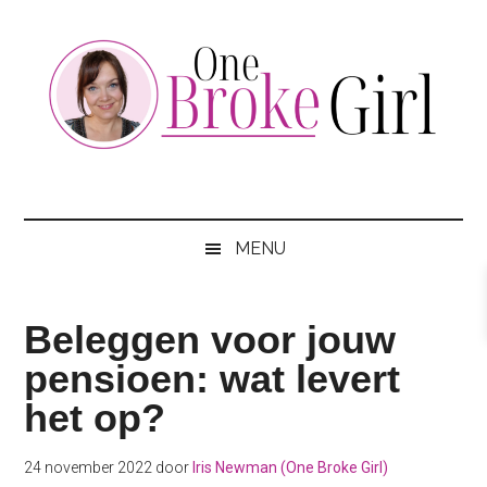
Skip
Skip
Skip
to
to
to
main
secondary
footer
content
menu
One
Jouw
hotspot
Broke
om
MENU
te
Girl
besparen
Beleggen voor jouw
pensioen: wat levert
het op?
24 november 2022
door
Iris Newman (One Broke Girl)