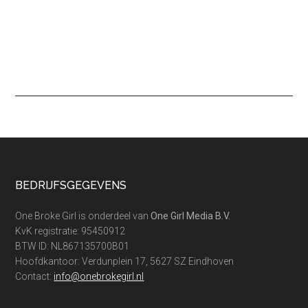
Footer
BEDRIJFSGEGEVENS
One Broke Girl is onderdeel van
One Girl Media B.V.
KvK registratie: 95450912
BTW ID: NL867135700B01
Hoofdkantoor: Verdunplein 17, 5627 SZ Eindhoven
Contact:
info@onebrokegirl.nl