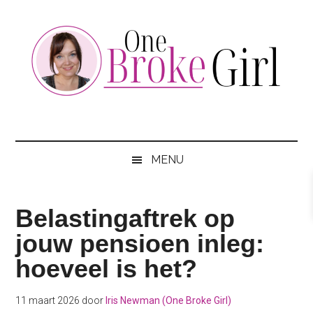
Skip
Skip
Skip
to
to
to
main
secondary
footer
content
menu
One
Jouw
hotspot
Broke
om
MENU
te
Girl
besparen
Belastingaftrek op
jouw pensioen inleg:
hoeveel is het?
11 maart 2026
door
Iris Newman (One Broke Girl)