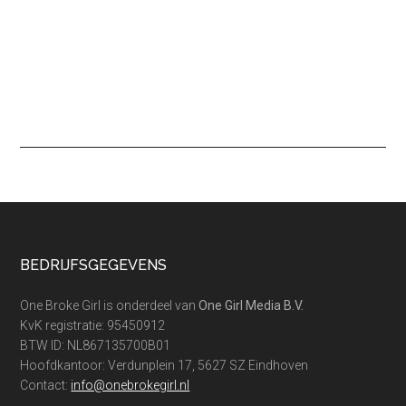
Footer
BEDRIJFSGEGEVENS
One Broke Girl is onderdeel van
One Girl Media B.V.
KvK registratie: 95450912
BTW ID: NL867135700B01
Hoofdkantoor: Verdunplein 17, 5627 SZ Eindhoven
Contact:
info@onebrokegirl.nl