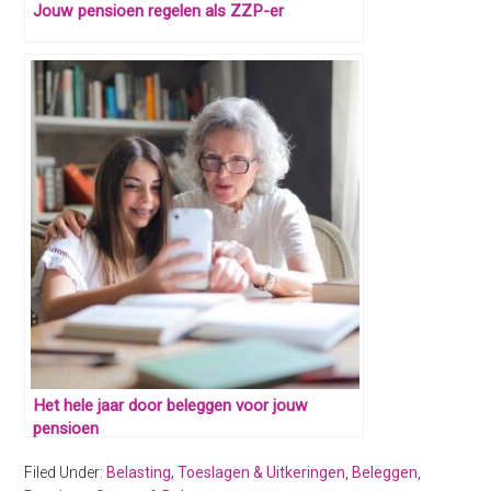
Jouw pensioen regelen als ZZP-er
Het hele jaar door beleggen voor jouw
pensioen
Filed Under:
Belasting, Toeslagen & Uitkeringen
,
Beleggen
,