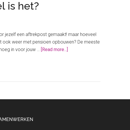
 is het?
oor jezelf een aftrekpost gemaakt! maar hoeveel
zat het ook weer met pensioen opbouwen? De meeste
about
enoeg in voor jouw …
[Read more...]
Belastingaftrek
op
jouw
pensioen
inleg:
hoeveel
is
het?
AMENWERKEN