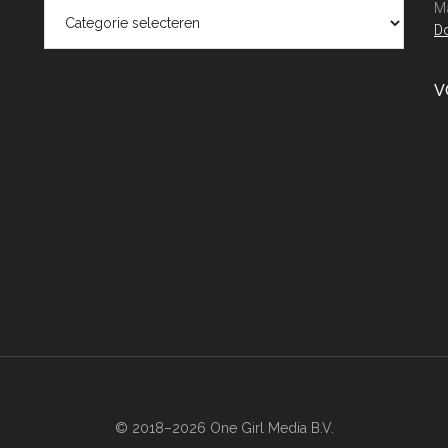
Categorieën
Ma
Do
V
© 2018–2026 One Girl Media B.V.