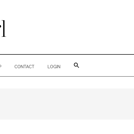
ZOEK
NAAR:
P
CONTACT
LOGIN
ZOEKKNOP