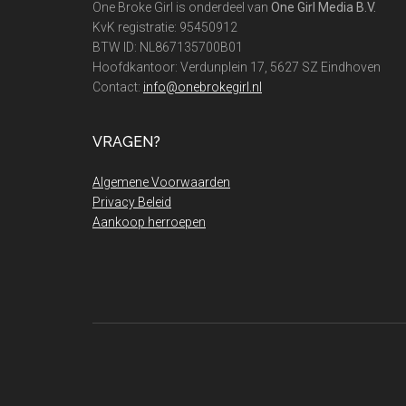
One Broke Girl is onderdeel van
One Girl Media B.V.
KvK registratie: 95450912
BTW ID: NL867135700B01
Hoofdkantoor: Verdunplein 17, 5627 SZ Eindhoven
Contact:
info@onebrokegirl.nl
VRAGEN?
Algemene Voorwaarden
Privacy Beleid
Aankoop herroepen