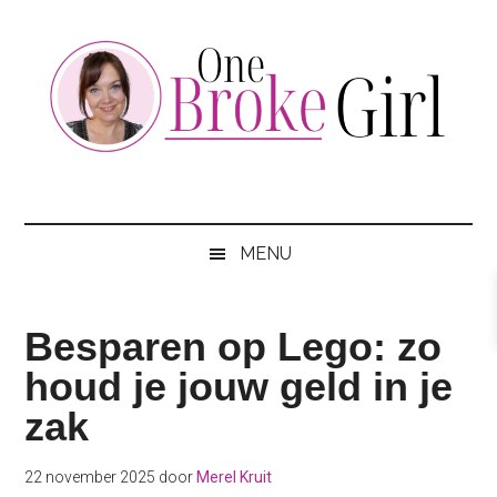
Skip
Skip
Skip
to
to
to
main
secondary
footer
content
menu
One
Jouw
hotspot
Broke
om
MENU
te
Girl
besparen
Besparen op Lego: zo
houd je jouw geld in je
zak
22 november 2025
door
Merel Kruit