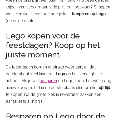
Alleen de prijs blijft een punt. Kan jouw kind geen genoeg
krijgen van Lego, maar is de prijs een bezwaar? Snappen
we helemaal. Lees mee hoe je kunt
besparen op Lego
(de enige echte!).
Lego kopen voor de
feestdagen? Koop op het
juiste moment.
De feestdagen komen er straks weer aan, en dat
betekent dat veel kinderen
Lego
op hun verlanglijstje
hebben. Als je wilt
besparen
op Lego, maar het wél graag
nieuw koopt, is het in de eerste plaats slim om het
op tijd
te kopen. Na de grote piek in november zakken een
aantal sets al in prijs.
Besparen op Lego door de