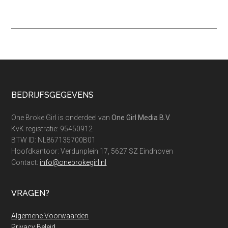
Footer
BEDRIJFSGEGEVENS
One Broke Girl is onderdeel van
One Girl Media B.V.
KvK registratie: 95450912
BTW ID: NL867135700B01
Hoofdkantoor: Verdunplein 17, 5627 SZ Eindhoven
Contact:
info@onebrokegirl.nl
VRAGEN?
Algemene Voorwaarden
Privacy Beleid