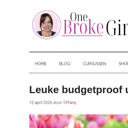
Skip
Skip
Skip
to
to
to
main
secondary
footer
content
menu
One
Jouw
hotspot
Broke
om
HOME
BLOG
CURSUSSEN
SHO
te
Girl
besparen
Leuke budgetproof u
10 april 2026
door
Tiffany