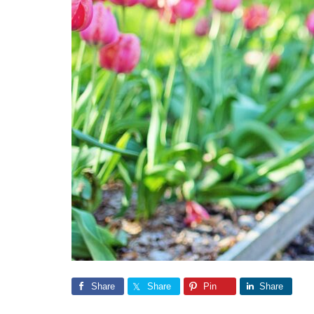
Share
Share
Pin
Share