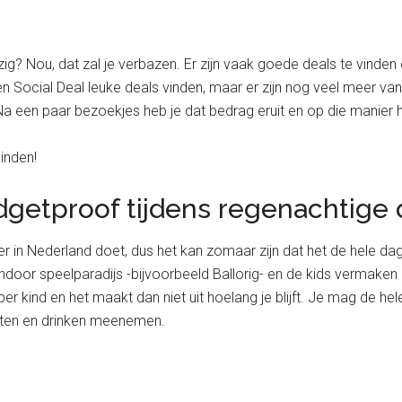
ig? Nou, dat zal je verbazen. Er zijn vaak goede deals te vinden 
 Social Deal leuke deals vinden, maar er zijn nog veel meer van d
a een paar bezoekjes heb je dat bedrag eruit en op die manier he
vinden!
udgetproof tijdens regenachtige
weer in Nederland doet, dus het kan zomaar zijn dat het de hele dag 
ndoor speelparadijs -bijvoorbeeld Ballorig- en de kids vermaken 
r kind en het maakt dan niet uit hoelang je blijft. Je mag de hele 
eten en drinken meenemen.