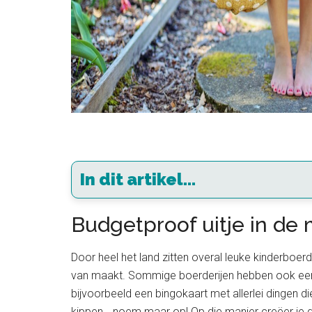
In dit artikel...
Budgetproof uitje in de 
Door heel het land zitten overal leuke kinderboerder
van maakt. Sommige boerderijen hebben ook een spe
bijvoorbeeld een bingokaart met allerlei dingen d
kippen… noem maar op! Op die manier creëer je d