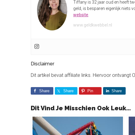
Tiffany is 32 jaar oud en heeft t
geld, is besparen eigenlijk niets v
website
.
www.geldkwebbel.nl
Disclaimer
Dit artikel bevat affiliate links. Hiervoor ontvangt 
Share
Share
Pin
Share
Dit Vind Je Misschien Ook Leuk...