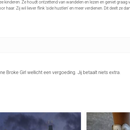
wee kinderen. Ze houdt ontzettend van wandelen en lezen en geniet graag v
oor haar. Zij wil liever flink ‘side hustlen’ en meer verdienen. Dit deelt z
One Broke Girl wellicht een vergoeding. Jij betaalt niets extra.