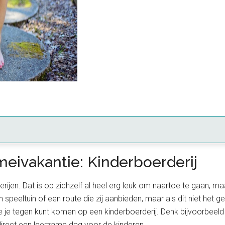
meivakantie: Kinderboerderij
ijen. Dat is op zichzelf al heel erg leuk om naartoe te gaan, maar 
eltuin of een route die zij aanbieden, maar als dit niet het gev
ie je tegen kunt komen op een kinderboerderij. Denk bijvoorbeeld
irect een leerzame dag voor de kinderen.