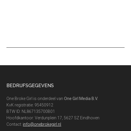
Footer
BEDRIJFSGEGEVENS
One Broke Girl is onderdeel van
One Girl Media B.V.
KvK registratie: 95450912
BTW ID: NL867135700B01
Hoofdkantoor: Verdunplein 17, 5627 SZ Eindhoven
Contact:
info@onebrokegirl.nl