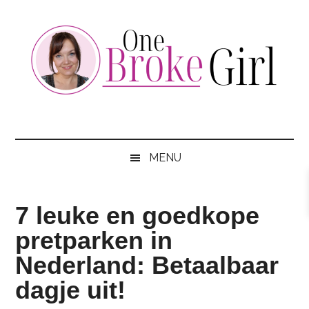
Skip
Skip
Skip
to
to
to
main
secondary
footer
content
menu
One
Jouw
hotspot
Broke
om
MENU
te
Girl
besparen
7 leuke en goedkope
pretparken in
Nederland: Betaalbaar
dagje uit!