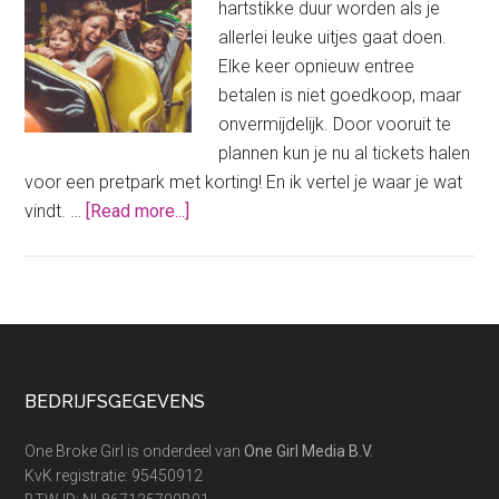
hartstikke duur worden als je
allerlei leuke uitjes gaat doen.
Elke keer opnieuw entree
betalen is niet goedkoop, maar
onvermijdelijk. Door vooruit te
plannen kun je nu al tickets halen
voor een pretpark met korting! En ik vertel je waar je wat
about
vindt. …
[Read more...]
Pretpark
met
korting:
hier
zijn
ze
Footer
BEDRIJFSGEGEVENS
het
goedkoopst!
One Broke Girl is onderdeel van
One Girl Media B.V.
KvK registratie: 95450912