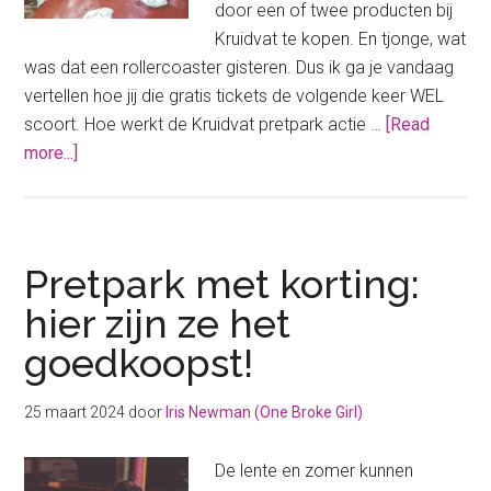
door een of twee producten bij
Kruidvat te kopen. En tjonge, wat
was dat een rollercoaster gisteren. Dus ik ga je vandaag
vertellen hoe jij die gratis tickets de volgende keer WEL
scoort. Hoe werkt de Kruidvat pretpark actie …
[Read
about
more...]
Kruidvat
pretpark
actie:
zo
Pretpark met korting:
scoor
hier zijn ze het
jij
goedkoopst!
die
gratis
tickets
25 maart 2024
door
Iris Newman (One Broke Girl)
De lente en zomer kunnen