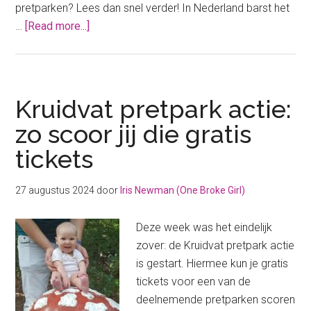
pretparken? Lees dan snel verder! In Nederland barst het
about
…
[Read more...]
7
leuke
en
goedkope
Kruidvat pretpark actie:
pretparken
zo scoor jij die gratis
in
tickets
Nederland:
Betaalbaar
dagje
27 augustus 2024
door
Iris Newman (One Broke Girl)
uit!
Deze week was het eindelijk
zover: de Kruidvat pretpark actie
is gestart. Hiermee kun je gratis
tickets voor een van de
deelnemende pretparken scoren