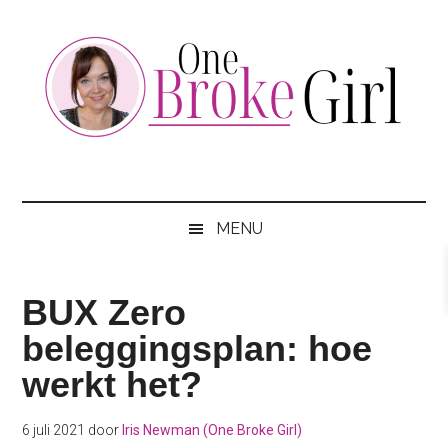
Skip
Skip
Skip
to
to
to
main
secondary
footer
content
menu
One
Jouw
hotspot
Broke
om
MENU
te
Girl
besparen
BUX Zero
beleggingsplan: hoe
werkt het?
6 juli 2021
door
Iris Newman (One Broke Girl)