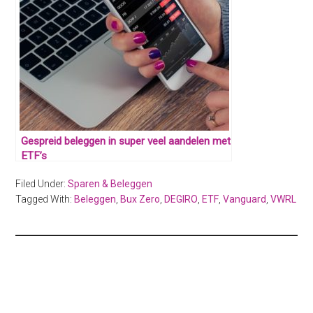
Gespreid beleggen in super veel aandelen met
ETF’s
Filed Under:
Sparen & Beleggen
Tagged With:
Beleggen
,
Bux Zero
,
DEGIRO
,
ETF
,
Vanguard
,
VWRL