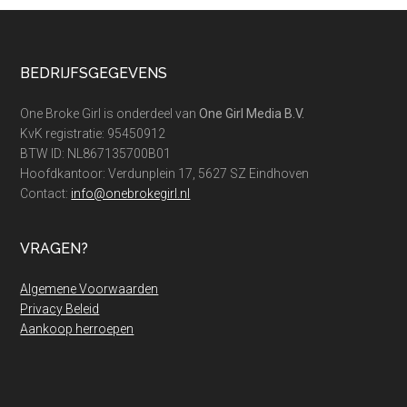
Footer
BEDRIJFSGEGEVENS
One Broke Girl is onderdeel van
One Girl Media B.V.
KvK registratie: 95450912
BTW ID: NL867135700B01
Hoofdkantoor: Verdunplein 17, 5627 SZ Eindhoven
Contact:
info@onebrokegirl.nl
VRAGEN?
Algemene Voorwaarden
Privacy Beleid
Aankoop herroepen