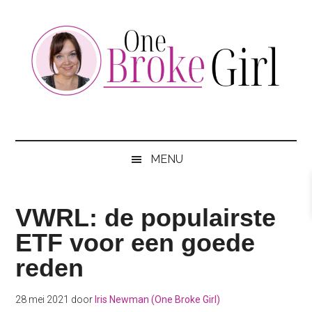
Skip
Skip
Skip
to
to
to
main
secondary
footer
content
menu
One
Jouw
hotspot
Broke
om
MENU
te
Girl
besparen
VWRL: de populairste
ETF voor een goede
reden
28 mei 2021
door
Iris Newman (One Broke Girl)