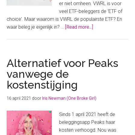
er niet omheen. VWRL is voor
veel ETF-beleggers de 'ETF of
choice'. Maar waarom is VWRL de populairste ETF? En
about
waar beleg je eigenlijk in? …
[Read more...]
VWRL:
de
populairste
ETF
Alternatief voor Peaks
voor
vanwege de
een
kostenstijging
goede
reden
16 april 2021
door
Iris Newman (One Broke Girl)
Sinds 1 april 2021 heeft de
beleggingsapp Peaks haar
kosten verhoogd. Nou was