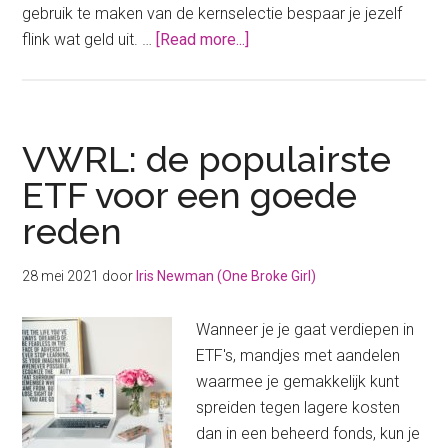
gebruik te maken van de kernselectie bespaar je jezelf
about
flink wat geld uit. …
[Read more...]
Kernselectie
DEGIRO:
wat
is
VWRL: de populairste
het?
ETF voor een goede
reden
28 mei 2021
door
Iris Newman (One Broke Girl)
Wanneer je je gaat verdiepen in
ETF's, mandjes met aandelen
waarmee je gemakkelijk kunt
spreiden tegen lagere kosten
dan in een beheerd fonds, kun je