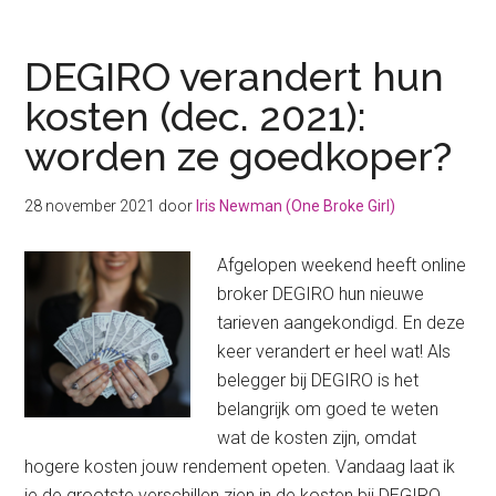
beleggingen
van
2021:
DEGIRO verandert hun
hoe
kosten (dec. 2021):
zag
worden ze goedkoper?
mijn
jaar
eruit?
28 november 2021
door
Iris Newman (One Broke Girl)
Afgelopen weekend heeft online
broker DEGIRO hun nieuwe
tarieven aangekondigd. En deze
keer verandert er heel wat! Als
belegger bij DEGIRO is het
belangrijk om goed te weten
wat de kosten zijn, omdat
hogere kosten jouw rendement opeten. Vandaag laat ik
je de grootste verschillen zien in de kosten bij DEGIRO