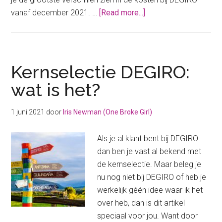
about
vanaf december 2021. …
[Read more...]
DEGIRO
verandert
hun
kosten
Kernselectie DEGIRO:
(dec.
wat is het?
2021):
worden
1 juni 2021
door
Iris Newman (One Broke Girl)
ze
goedkoper?
Als je al klant bent bij DEGIRO
dan ben je vast al bekend met
de kernselectie. Maar beleg je
nu nog niet bij DEGIRO of heb je
werkelijk géén idee waar ik het
over heb, dan is dit artikel
speciaal voor jou. Want door