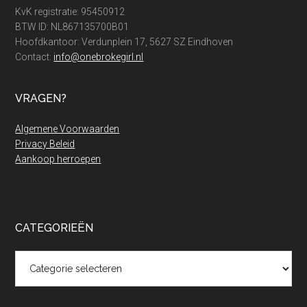
KvK registratie: 95450912
BTW ID: NL867135700B01
Hoofdkantoor: Verdunplein 17, 5627 SZ Eindhoven
Contact:
info@onebrokegirl.nl
VRAGEN?
Algemene Voorwaarden
Privacy Beleid
Aankoop herroepen
CATEGORIEËN
Categorieën