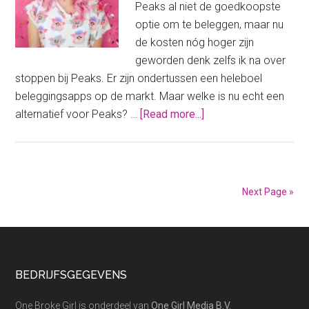
Peaks al niet de goedkoopste
optie om te beleggen, maar nu
de kosten nóg hoger zijn
geworden denk zelfs ik na over
stoppen bij Peaks. Er zijn ondertussen een heleboel
beleggingsapps op de markt. Maar welke is nu echt een
about
alternatief voor Peaks? …
[Read more...]
Alternatief
voor
Peaks
vanwege
Next Page »
de
kostenstijging
Footer
BEDRIJFSGEGEVENS
One Broke Girl is onderdeel van
One Girl Media B.V.