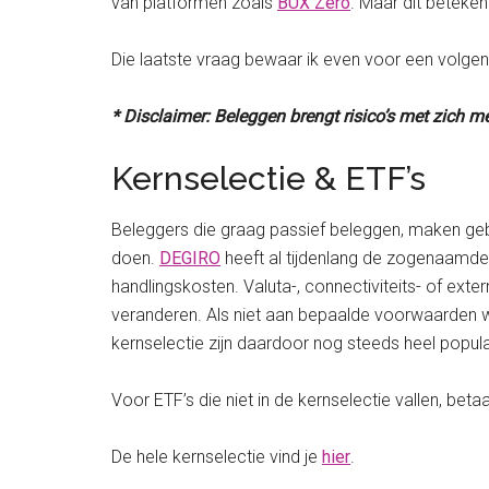
van platformen zoals
BUX Zero
. Maar dit beteken
Die laatste vraag bewaar ik even voor een volgende 
* Disclaimer: Beleggen brengt risico’s met zich me
Kernselectie & ETF’s
Beleggers die graag passief beleggen, maken ge
doen.
DEGIRO
heeft al tijdenlang de zogenaamde 
handlingskosten. Valuta-, connectiviteits- of ext
veranderen. Als niet aan bepaalde voorwaarden w
kernselectie zijn daardoor nog steeds heel popula
Voor ETF’s die niet in de kernselectie vallen, beta
De hele kernselectie vind je
hier
.