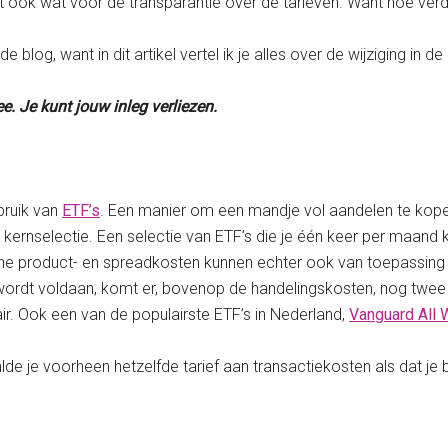
t ook wat voor de transparantie over de tarieven. Want hoe verdi
blog, want in dit artikel vertel ik je alles over de wijziging in d
e. Je kunt jouw inleg verliezen.
bruik van
ETF’s
. Een manier om een mandje vol aandelen te kopen
kernselectie. Een selectie van ETF’s die je één keer per maand
erne product- en spreadkosten kunnen echter ook van toepassing z
ordt voldaan, komt er, bovenop de handelingskosten, nog twee 
ir. Ook een van de populairste ETF’s in Nederland,
Vanguard All 
alde je voorheen hetzelfde tarief aan transactiekosten als dat je 