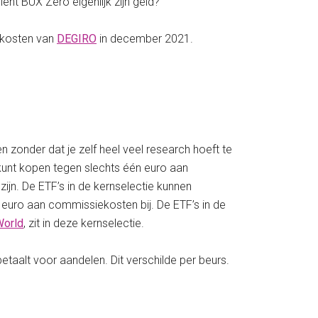
ent BUX Zero eigenlijk zijn geld?
e kosten van
DEGIRO
in december 2021.
 zonder dat je zelf heel veel research hoeft te
 kunt kopen tegen slechts één euro aan
ijn. De ETF’s in de kernselectie kunnen
euro aan commissiekosten bij. De ETF’s in de
World
, zit in deze kernselectie.
betaalt voor aandelen. Dit verschilde per beurs.