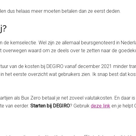
len dus helaas meer moeten betalen dan ze eerst deden.
j?
ten de kernselectie. Wel zijn ze allemaal beursgenoteerd in Nederl
j het overwegen waard om ze deels over te zetten naar de goede
uctuur van de kosten bij DEGIRO vanaf december 2021 minder tra
n het eerste overzicht wat gebruikers zien. Ik snap best dat k
j partijen als Bux Zero betaal je net zoveel valutakosten. En daar
hte van eerder.
Starten bij DEGIRO
? Gebruik
deze link
en je helpt 