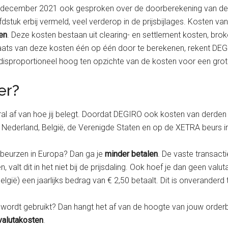
december 2021 ook gesproken over de doorberekening van de ´
dstuk erbij vermeld, veel verderop in de prijsbijlages. Kosten va
en
. Deze kosten bestaan uit clearing- en settlement kosten, brok
aats van deze kosten één op één door te berekenen, rekent DEGI
s disproportioneel hoog ten opzichte van de kosten voor een grot
er?
l af van hoe jij belegt. Doordat DEGIRO ook kosten van derden 
 Nederland, België, de Verenigde Staten en op de XETRA beurs in
e beurzen in Europa? Dan ga je
minder betalen
. De vaste transact
valt dit in het niet bij de prijsdaling. Ook hoef je dan geen valu
elgië) een jaarlijks bedrag van € 2,50 betaalt. Dit is onveranderd
 wordt gebruikt? Dan hangt het af van de hoogte van jouw order
valutakosten
.