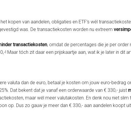
 het kopen van aandelen, obligaties en ETF’s wél transactiekost
en gevestigd was. De transactiekosten worden nu extreem
versimp
inder transactiekosten
, omdat de percentages die je per order
 Maar tóch zit daar een prijskaartje aan, wat ik je later in dit art
ere valuta dan de euro, betaal je kosten om jouw euro-bedrag om
%. Dat bekent dat je vanaf een orderwaarde van € 330,- juist
m
ctiekosten, maar wél meer valutakosten. En denk nou niet slim te
ewoon op. Dus zo gauw je meer dan € 330,- aan aandelen koopt uit