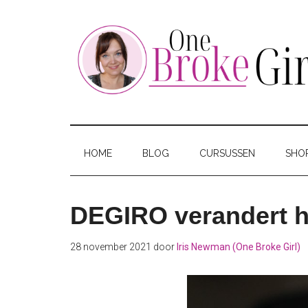
Skip
Skip
Skip
to
to
to
main
secondary
footer
content
menu
One
Jouw
hotspot
Broke
om
HOME
BLOG
CURSUSSEN
SHO
te
Girl
besparen
DEGIRO verandert h
28 november 2021
door
Iris Newman (One Broke Girl)