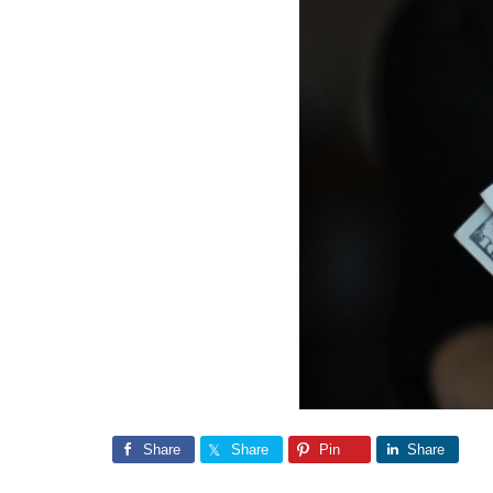
Share
Share
Pin
Share