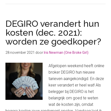
Wat
zijn
de
kosten
DEGIRO verandert hun
van
kosten (dec. 2021):
een
worden ze goedkoper?
kind
op
de
28 november 2021
door
Iris Newman (One Broke Girl)
basisschool?
Afgelopen weekend heeft online
broker DEGIRO hun nieuwe
tarieven aangekondigd. En deze
keer verandert er heel wat! Als
belegger bij DEGIRO is het
belangrijk om goed te weten
wat de kosten zijn, omdat
hogere kosten jouw rendement opeten. Vandaag laat ik