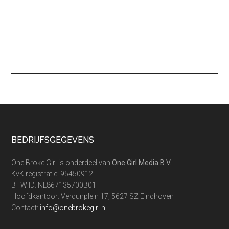
Footer
BEDRIJFSGEGEVENS
One Broke Girl is onderdeel van
One Girl Media B.V.
KvK registratie: 95450912
BTW ID: NL867135700B01
Hoofdkantoor: Verdunplein 17, 5627 SZ Eindhoven
Contact:
info@onebrokegirl.nl