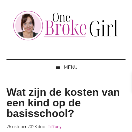
Skip
Skip
Skip
to
to
to
main
secondary
footer
content
menu
One
Jouw
hotspot
Broke
om
MENU
te
Girl
besparen
Wat zijn de kosten van
een kind op de
basisschool?
26 oktober 2023
door
Tiffany