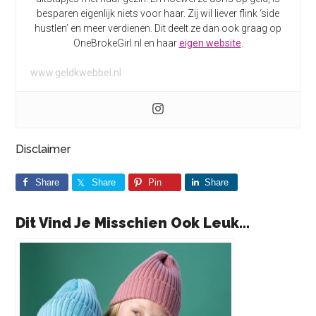
besparen eigenlijk niets voor haar. Zij wil liever flink ‘side
hustlen’ en meer verdienen. Dit deelt ze dan ook graag op
OneBrokeGirl.nl en haar
eigen website
.
www.geldkwebbel.nl
Disclaimer
Share
Share
Pin
Share
Dit Vind Je Misschien Ook Leuk...