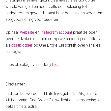
uitstapjes met haar gezin. Daarnaast is ze dol op de
wereld van geld en heeft zelfs een opleiding tot
budgetcoach gevolgd, naast haar baan in een woon- en
zorgvoorziening voor ouderen.
Op haar
website
en
Instagram account
praat ze open
over geldzaken en daarom zijn we super blij dat Tiffany
als
gastblogger
op One Broke Girl schrijft over vanalles
en nogwat.
Lees alle blogs van Tiffany
hier
.
Disclaimer
In dit artikel worden affiliate links gebruikt. Als je hierop
klikt ontvangt One Broke Girl wellicht een vergoeding. JIj
betaalt niets extra.