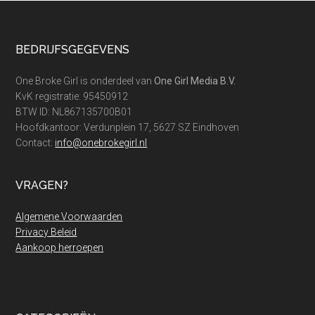
Footer
BEDRIJFSGEGEVENS
One Broke Girl is onderdeel van
One Girl Media B.V.
KvK registratie: 95450912
BTW ID: NL867135700B01
Hoofdkantoor: Verdunplein 17, 5627 SZ Eindhoven
Contact:
info@onebrokegirl.nl
VRAGEN?
Algemene Voorwaarden
Privacy Beleid
Aankoop herroepen