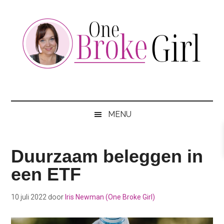
Skip
Skip
Skip
to
to
to
main
secondary
footer
content
menu
One
Jouw
hotspot
Broke
om
MENU
te
Girl
besparen
Duurzaam beleggen in
een ETF
10 juli 2022
door
Iris Newman (One Broke Girl)