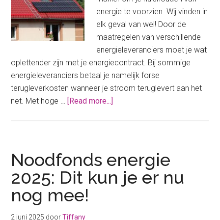
energie te voorzien. Wij vinden in
elk geval van wel! Door de
maatregelen van verschillende
energieleveranciers moet je wat
oplettender zijn met je energiecontract. Bij sommige
energieleveranciers betaal je namelijk forse
terugleverkosten wanneer je stroom teruglevert aan het
about
net. Met hoge …
[Read more...]
Terugleverkosten
zonnepanelen;
hoe
kies
Noodfonds energie
je
2025: Dit kun je er nu
de
nog mee!
beste
leverancier?
2 juni 2025
door
Tiffany