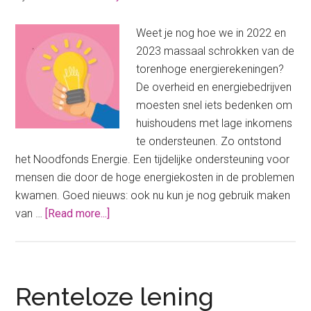
Weet je nog hoe we in 2022 en
2023 massaal schrokken van de
torenhoge energierekeningen?
De overheid en energiebedrijven
moesten snel iets bedenken om
huishoudens met lage inkomens
te ondersteunen. Zo ontstond
het Noodfonds Energie. Een tijdelijke ondersteuning voor
mensen die door de hoge energiekosten in de problemen
kwamen. Goed nieuws: ook nu kun je nog gebruik maken
about
van …
[Read more...]
Noodfonds
energie
2025:
Dit
Renteloze lening
kun