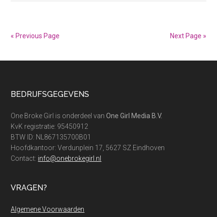
lening
Warmtefonds;
zo
« Previous Page
Next Page »
werkt
het!
Footer
BEDRIJFSGEGEVENS
One Broke Girl is onderdeel van
One Girl Media B.V.
KvK registratie: 95450912
BTW ID: NL867135700B01
Hoofdkantoor: Verdunplein 17, 5627 SZ Eindhoven
Contact:
info@onebrokegirl.nl
VRAGEN?
Algemene Voorwaarden