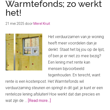
Warmtefonds; zo werkt
je
het!
er
nu
nog
21 mei 2025
door
Merel Kruit
mee!
Het verduurzamen van je woning
heeft meer voordelen dan je
denkt. Staat het bij jou op de lijst,
of ben je er niet zo mee bezig?
Een lening met rente kan
mensen bijvoorbeeld
tegenhouden. En terecht, want
rente is een kostenpost. Het Warmtefonds wil
verduurzaming steunen en springt in dit gat: je kunt er een
renteloze lening afsluiten! Hoe werkt dat dan precies en
about
wat zijn de …
[Read more...]
Renteloze