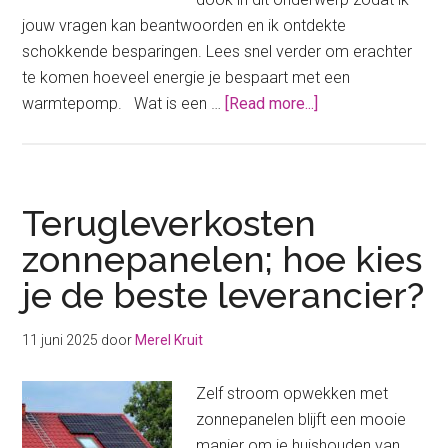
jouw vragen kan beantwoorden en ik ontdekte
schokkende besparingen. Lees snel verder om erachter
te komen hoeveel energie je bespaart met een
about
warmtepomp. Wat is een …
[Read more...]
Hoeveel
energie
bespaar
je
Terugleverkosten
met
zonnepanelen; hoe kies
een
je de beste leverancier?
warmtepomp?
11 juni 2025
door
Merel Kruit
Zelf stroom opwekken met
zonnepanelen blijft een mooie
manier om je huishouden van