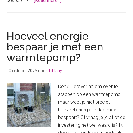
about
besparen? …
[Read more...]
Deze
slimme
thermostaat
vinden
Hoeveel energie
wij
bespaar je met een
de
warmtepomp?
beste
10 oktober 2025
door
Tiffany
Denk jij erover na om over te
stappen op een warmtepomp,
maar weet je niet precies
hoeveel energie je daarmee
bespaart? Of vraag je je af of de
investering het wel waard is? Ik
dook in dit onderwerp zodat ik