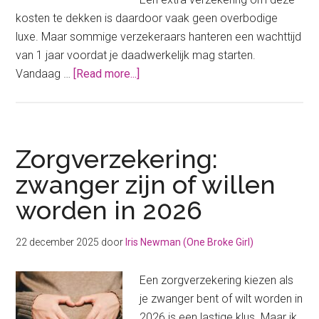
kosten te dekken is daardoor vaak geen overbodige
luxe. Maar sommige verzekeraars hanteren een wachttijd
van 1 jaar voordat je daadwerkelijk mag starten.
about
Vandaag …
[Read more...]
Zorgverzekering
orthodontie
zonder
wachttijd
Zorgverzekering:
zwanger zijn of willen
worden in 2026
22 december 2025
door
Iris Newman (One Broke Girl)
Een zorgverzekering kiezen als
je zwanger bent of wilt worden in
2026 is een lastige klus. Maar ik