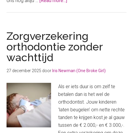
about
ons nog altijd …
[Read more...]
Deze
zorgkosten
mag
jij
Zorgverzekering
aftrekken
orthodontie zonder
bij
wachttijd
de
belastingaangifte
27 december 2025
door
Iris Newman (One Broke Girl)
Als er iets duur is om zelf te
betalen dan is het wel de
orthodontist. Jouw kinderen
'laten beugelen' om nette rechte
tanden te krijgen kost je al gauw
tussen de € 2.000,- en € 3.000,-.
Een extra verzekering om deze