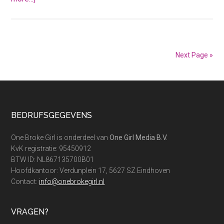
De
3
moeilijkste
termen
Next Page »
van
de
zorgverzekering
uitgelegd
Footer
BEDRIJFSGEGEVENS
One Broke Girl is onderdeel van
One Girl Media B.V.
KvK registratie: 95450912
BTW ID: NL867135700B01
Hoofdkantoor: Verdunplein 17, 5627 SZ Eindhoven
Contact:
info@onebrokegirl.nl
VRAGEN?