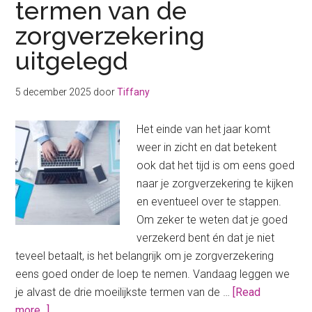
termen van de
keuze
zorgverzekering
of
riskant?
uitgelegd
5 december 2025
door
Tiffany
Het einde van het jaar komt
weer in zicht en dat betekent
ook dat het tijd is om eens goed
naar je zorgverzekering te kijken
en eventueel over te stappen.
Om zeker te weten dat je goed
verzekerd bent én dat je niet
teveel betaalt, is het belangrijk om je zorgverzekering
eens goed onder de loep te nemen. Vandaag leggen we
je alvast de drie moeilijkste termen van de …
[Read
about
more...]