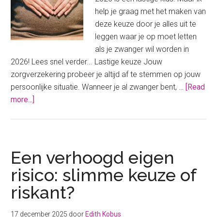
help je graag met het maken van
deze keuze door je alles uit te
leggen waar je op moet letten
als je zwanger wil worden in
2026! Lees snel verder... Lastige keuze Jouw
zorgverzekering probeer je altijd af te stemmen op jouw
persoonlijke situatie. Wanneer je al zwanger bent, …
[Read
about
more...]
Zorgverzekering:
zwanger
zijn
of
Een verhoogd eigen
willen
risico: slimme keuze of
worden
riskant?
in
2026
17 december 2025
door
Edith Kobus