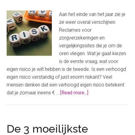
Aan het einde van het jaar zie je
ze weer overal verschijnen.
Reclames voor
zorgverzekeringen en
vergelijkingssites die je om de
oren vliegen. Wat je gaat kiezen
is de eerste vraag, wat voor
eigen risico je wilt hebben is de tweede. Is een verhoogd
eigen risico verstandig of juist enorm riskant? Veel
mensen denken dat een verhoogd eigen risico betekent
about
dat je zomaar ineens € …
[Read more...]
Een
verhoogd
eigen
risico:
De 3 moeilijkste
slimme