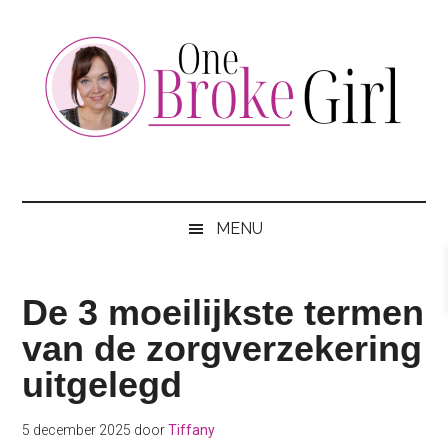
Skip
Skip
Skip
to
to
to
main
secondary
footer
content
menu
One
Jouw
hotspot
Broke
om
MENU
te
Girl
besparen
De 3 moeilijkste termen
van de zorgverzekering
uitgelegd
5 december 2025
door
Tiffany