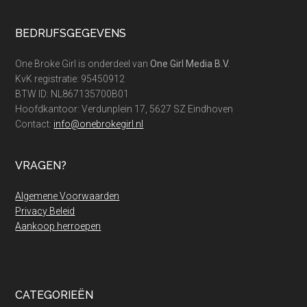
Footer
BEDRIJFSGEGEVENS
One Broke Girl is onderdeel van
One Girl Media B.V.
KvK registratie: 95450912
BTW ID: NL867135700B01
Hoofdkantoor: Verdunplein 17, 5627 SZ Eindhoven
Contact:
info@onebrokegirl.nl
VRAGEN?
Algemene Voorwaarden
Privacy Beleid
Aankoop herroepen
CATEGORIEËN