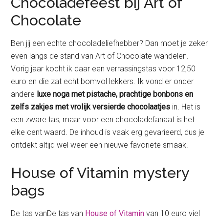
Chocoladefeest bij Art of
Chocolate
Ben jij een echte chocoladeliefhebber? Dan moet je zeker
even langs de stand van Art of Chocolate wandelen.
Vorig jaar kocht ik daar een verrassingstas voor 12,50
euro en die zat echt bomvol lekkers. Ik vond er onder
andere
luxe noga met pistache, prachtige bonbons en
zelfs zakjes met vrolijk versierde chocolaatjes
in. Het is
een zware tas, maar voor een chocoladefanaat is het
elke cent waard. De inhoud is vaak erg gevarieerd, dus je
ontdekt altijd wel weer een nieuwe favoriete smaak.
House of Vitamin mystery
bags
De tas vanDe tas van
House of Vitamin
van 10 euro viel