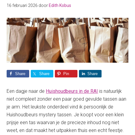
16 februari 2026
door
Edith Kobus
Share
Share
Pin
Share
Een dagje naar de
Huishoudbeurs in de RAI
is natuurlijk
niet compleet zonder een paar goed gevulde tassen aan
je arm. Het leukste onderdeel vind ik persoonlijk de
Huishoudbeurs mystery tassen. Je koopt voor een klein
prijsje een tas waarvan je de precieze inhoud nog niet
weet, en dat maakt het uitpakken thuis een echt feestje.