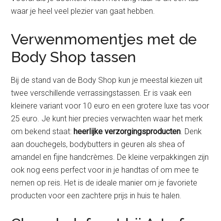
waar je heel veel plezier van gaat hebben.
Verwenmomentjes met de
Body Shop tassen
Bij de stand van de Body Shop kun je meestal kiezen uit
twee verschillende verrassingstassen. Er is vaak een
kleinere variant voor 10 euro en een grotere luxe tas voor
25 euro. Je kunt hier precies verwachten waar het merk
om bekend staat:
heerlijke verzorgingsproducten
. Denk
aan douchegels, bodybutters in geuren als shea of
amandel en fijne handcrèmes. De kleine verpakkingen zijn
ook nog eens perfect voor in je handtas of om mee te
nemen op reis. Het is de ideale manier om je favoriete
producten voor een zachtere prijs in huis te halen.