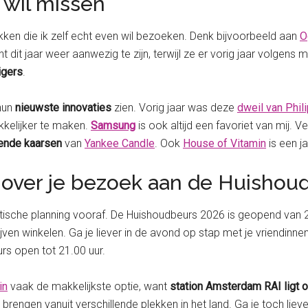
t wil missen
lekken die ik zelf echt even wil bezoeken. Denk bijvoorbeeld aan
O
nt dit jaar weer aanwezig te zijn, terwijl ze er vorig jaar volgens mi
igers
.
hun
nieuwste innovaties
zien. Vorig jaar was deze
dweil van Phil
kelijker te maken.
Samsung
is ook altijd een favoriet van mij. V
ikende kaarsen
van
Yankee Candle
. Ook
House of Vitamin
is een ja
 over je bezoek aan de Huishou
tische planning vooraf. De Huishoudbeurs 2026 is geopend van 2
ijven winkelen. Ga je liever in de avond op stap met je vriendinn
urs open tot 21.00 uur.
in
vaak de makkelijkste optie, want
station Amsterdam RAI ligt 
brengen vanuit verschillende plekken in het land. Ga je toch liev