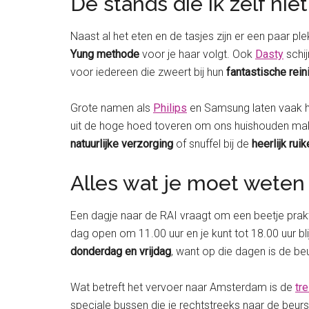
De stands die ik zelf nie
Naast al het eten en de tasjes zijn er een paar p
Yung methode
voor je haar volgt. Ook
Dasty
schij
voor iedereen die zweert bij hun
fantastische rein
Grote namen als
Philips
en Samsung laten vaak 
uit de hoge hoed toveren om ons huishouden mak
natuurlijke verzorging
of snuffel bij de
heerlijk ru
Alles wat je moet weten
Een dagje naar de RAI vraagt om een beetje prak
dag open om 11.00 uur en je kunt tot 18.00 uur bl
donderdag en vrijdag
, want op die dagen is de be
Wat betreft het vervoer naar Amsterdam is de
tre
speciale bussen die je rechtstreeks naar de beurs 