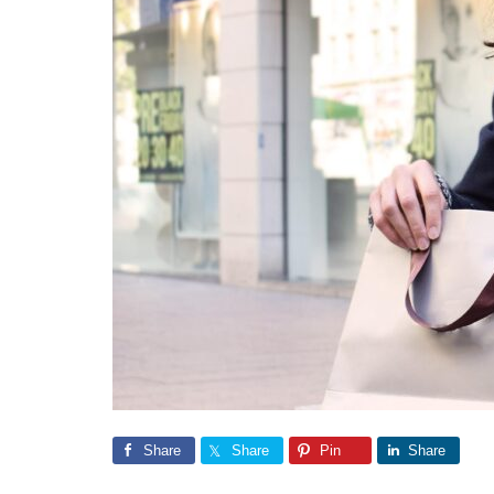
Share
Share
Pin
Share