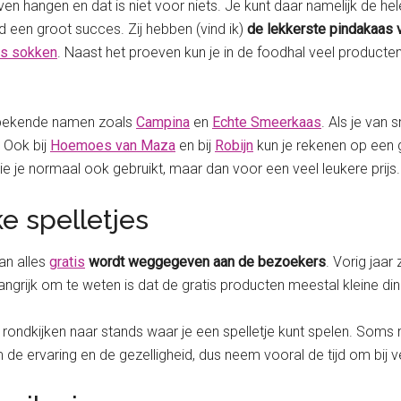
jven hangen en dat is niet voor niets. Je kunt daar namelijk de 
ijd een groot succes. Zij hebben (vind ik)
de lekkerste pindakaas 
as sokken
. Naast het proeven kun je in de foodhal veel producte
de bekende namen zoals
Campina
en
Echte Smeerkaas
. Als je van
 Ook bij
Hoemoes van Maza
en bij
Robijn
kun je rekenen op een 
e je normaal ook gebruikt, maar dan voor een veel leukere prijs.
e spelletjes
van alles
gratis
wordt weggegeven aan de bezoekers
. Vorig jaa
grijk om te weten is dat de gratis producten meestal kleine din
 rondkijken naar stands waar je een spelletje kunt spelen. Soms
e ervaring en de gezelligheid, dus neem vooral de tijd om bij ve