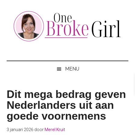
Skip
Skip
Skip
to
to
to
main
secondary
footer
content
menu
One
Jouw
hotspot
Broke
om
MENU
te
Girl
besparen
Dit mega bedrag geven
Nederlanders uit aan
goede voornemens
3 januari 2026
door
Merel Kruit