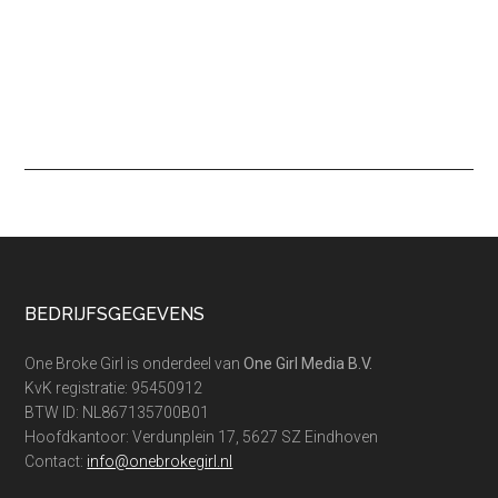
Footer
BEDRIJFSGEGEVENS
One Broke Girl is onderdeel van
One Girl Media B.V.
KvK registratie: 95450912
BTW ID: NL867135700B01
Hoofdkantoor: Verdunplein 17, 5627 SZ Eindhoven
Contact:
info@onebrokegirl.nl