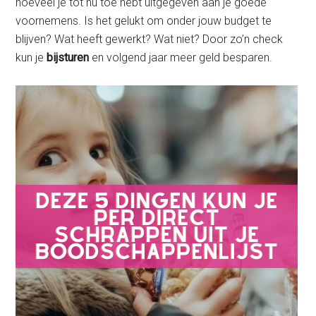
hoeveel je tot nu toe hebt uitgegeven aan je goede
voornemens. Is het gelukt om onder jouw budget te
blijven? Wat heeft gewerkt? Wat niet? Door zo’n check
kun je
bijsturen
en volgend jaar meer geld besparen.