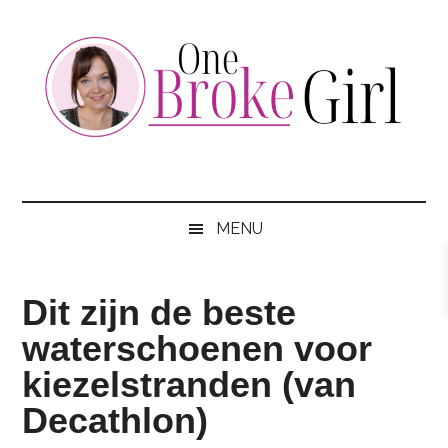
Skip
Skip
Skip
to
to
to
main
secondary
footer
content
menu
One
Jouw
hotspot
Broke
om
MENU
te
Girl
besparen
Dit zijn de beste
waterschoenen voor
kiezelstranden (van
Decathlon)