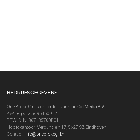
Footer
BEDRIJFSGEGEVENS
One Broke Girl is onderdeel van
One Girl Media B.V.
KvK registratie: 95450912
BTW ID: NL867135700B01
Hoofdkantoor: Verdunplein 17, 5627 SZ Eindhoven
Contact:
info@onebrokegirl.nl