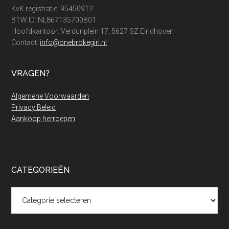
KvK registratie: 95450912
BTW ID: NL867135700B01
Hoofdkantoor: Verdunplein 17, 5627 SZ Eindhoven
Contact:
info@onebrokegirl.nl
VRAGEN?
Algemene Voorwaarden
Privacy Beleid
Aankoop herroepen
CATEGORIEËN
Categorieën