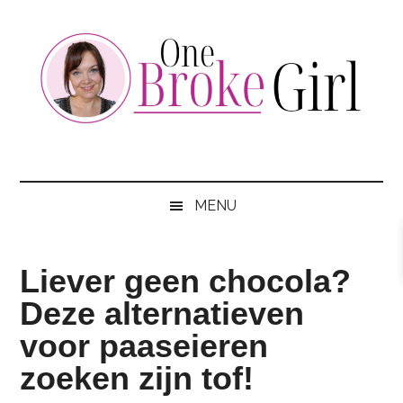
Skip
Skip
Skip
to
to
to
main
secondary
footer
content
menu
One
Jouw
hotspot
Broke
om
MENU
te
Girl
besparen
Liever geen chocola?
Deze alternatieven
voor paaseieren
zoeken zijn tof!