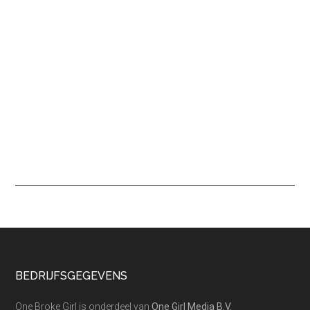
Footer
BEDRIJFSGEGEVENS
One Broke Girl is onderdeel van
One Girl Media B.V.