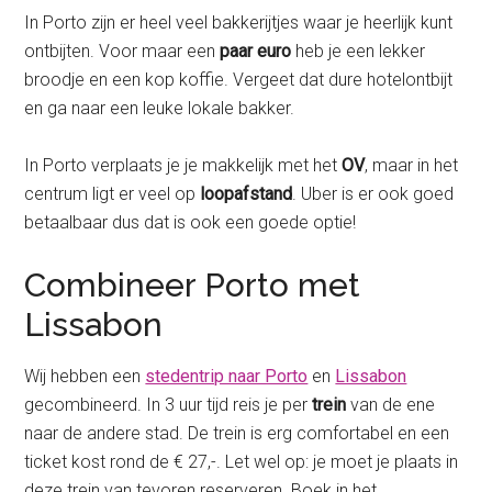
In Porto zijn er heel veel bakkerijtjes waar je heerlijk kunt
ontbijten. Voor maar een
paar euro
heb je een lekker
broodje en een kop koffie. Vergeet dat dure hotelontbijt
en ga naar een leuke lokale bakker.
In Porto verplaats je je makkelijk met het
OV
, maar in het
centrum ligt er veel op
loopafstand
. Uber is er ook goed
betaalbaar dus dat is ook een goede optie!
Combineer Porto met
Lissabon
Wij hebben een
stedentrip naar Porto
en
Lissabon
gecombineerd. In 3 uur tijd reis je per
trein
van de ene
naar de andere stad. De trein is erg comfortabel en een
ticket kost rond de € 27,-. Let wel op: je moet je plaats in
deze trein van tevoren reserveren. Boek in het