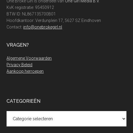
One Broke Girl is onderdeel van
One Girl Media B.V.
KvK registratie: 95450912
BTW ID: NL867135700B01
Hoofdkantoor: Verdunplein 17, 5627 SZ Eindhoven
Contact:
info@onebrokegirl.nl
VRAGEN?
Algemene Voorwaarden
Privacy Beleid
Aankoop herroepen
CATEGORIEËN
Categorieën