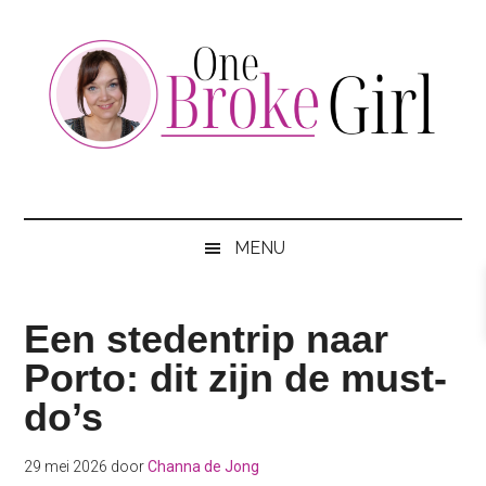
Skip
Skip
Skip
to
to
to
main
secondary
footer
content
menu
One
Jouw
hotspot
Broke
om
MENU
te
Girl
besparen
Een stedentrip naar
Porto: dit zijn de must-
do’s
29 mei 2026
door
Channa de Jong