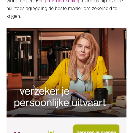
wordt gezien. Een
proefberekening
maken is bij deze de
huurtoeslagregeling de beste manier om zekerheid te
krijgen.