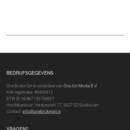
Footer
BEDRIJFSGEGEVENS
One Broke Girl is onderdeel van
One Girl Media B.V.
KvK registratie: 95450912
BTW ID: NL867135700B01
Hoofdkantoor: Verdunplein 17, 5627 SZ Eindhoven
Contact:
info@onebrokegirl.nl
VRAGEN?