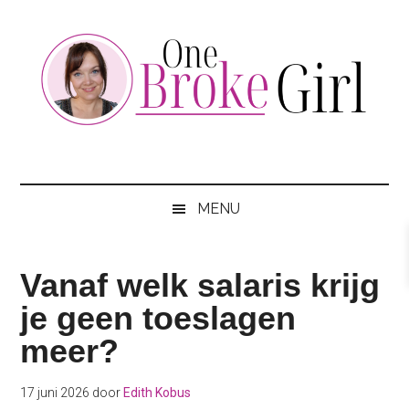
Skip
Skip
Skip
to
to
to
main
secondary
footer
content
menu
One
Jouw
hotspot
Broke
om
MENU
te
Girl
besparen
Vanaf welk salaris krijg
je geen toeslagen
meer?
17 juni 2026
door
Edith Kobus