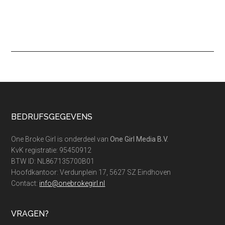
Footer
BEDRIJFSGEGEVENS
One Broke Girl is onderdeel van
One Girl Media B.V.
KvK registratie: 95450912
BTW ID: NL867135700B01
Hoofdkantoor: Verdunplein 17, 5627 SZ Eindhoven
Contact:
info@onebrokegirl.nl
VRAGEN?