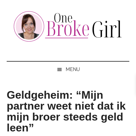
Skip
Skip
Skip
to
to
to
main
secondary
footer
content
menu
One
Jouw
hotspot
Broke
om
MENU
te
Girl
besparen
Geldgeheim: “Mijn
partner weet niet dat ik
mijn broer steeds geld
leen”