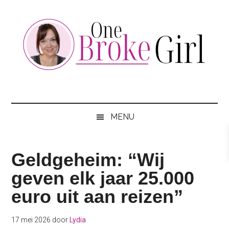
Skip
Skip
Skip
to
to
to
main
secondary
footer
content
menu
One
Jouw
hotspot
Broke
om
MENU
te
Girl
besparen
Geldgeheim: “Wij
geven elk jaar 25.000
euro uit aan reizen”
17 mei 2026
door
Lydia