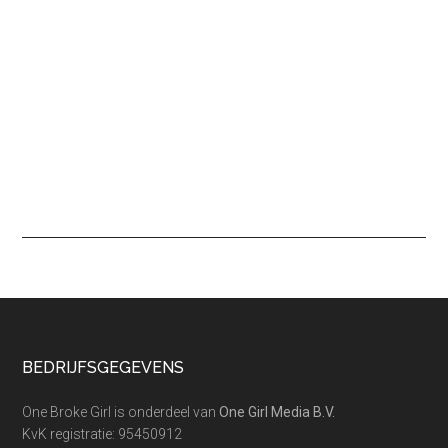
Footer
BEDRIJFSGEGEVENS
One Broke Girl is onderdeel van
One Girl Media B.V.
KvK registratie: 95450912