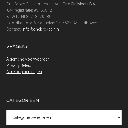
One Broke Girl is onderdeel van
One Girl Media B.V.
KvK registratie: 95450912
BTW ID: NL867135700B01
Hoofdkantoor: Verdunplein 17, 5627 SZ Eindhoven
Contact:
info@onebrokegirl.nl
VRAGEN?
Algemene Voorwaarden
Privacy Beleid
Aankoop herroepen
CATEGORIEËN
Categorieën