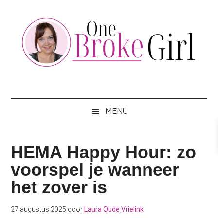
Skip
Skip
Skip
to
to
to
main
secondary
footer
content
menu
One
Jouw
hotspot
Broke
om
MENU
te
Girl
besparen
HEMA Happy Hour: zo
voorspel je wanneer
het zover is
27 augustus 2025
door
Laura Oude Vrielink