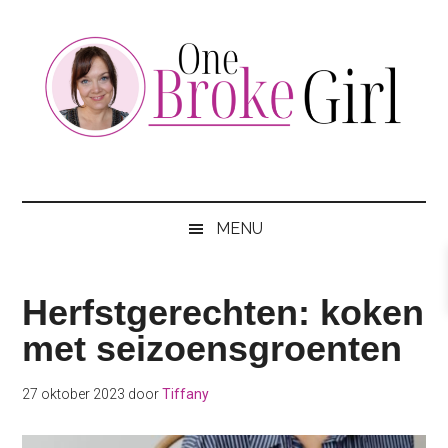
Skip
Skip
Skip
to
to
to
main
secondary
footer
content
menu
One
Jouw
hotspot
Broke
om
MENU
te
Girl
besparen
Herfstgerechten: koken
met seizoensgroenten
27 oktober 2023
door
Tiffany