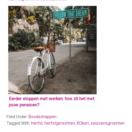
Eerder stoppen met werken: hoe zit het met
jouw pensioen?
Filed Under:
Boodschappen
Tagged With:
herfst
,
herfstgerechten
,
KOken
,
seizoensgroenten