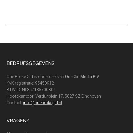
Footer
BEDRIJFSGEGEVENS
One Broke Girl is onderdeel van
One Girl Media B.V.
KvK registratie: 95450912
BTW ID: NL867135700B01
Hoofdkantoor: Verdunplein 17, 5627 SZ Eindhoven
Contact:
info@onebrokegirl.nl
VRAGEN?