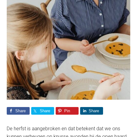
Share
Share
Pin
Share
De herfst is aangebroken en dat betekent dat we ons
kunnen verheugen op knusse avonden bij de open haard,