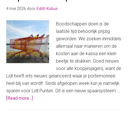
Laatste
Kans
4 mei 2026
door
Edith Kobus
Koopjes
bij
Boodschappen doen is de
AH
laatste tijd behoorlijk prijzig
(de
geworden. We zoeken inmiddels
nieuwe
allemaal naar manieren om de
Overblijvers)
kosten aan de kassa een klein
beetje te drukken. Goed nieuws
voor alle koopjesjagers, want de
Lidl heeft iets nieuws gelanceerd waar je portemonnee
heel blij van wordt! Sinds afgelopen week kun je namelijk
sparen voor Lidl Punten. Dit is een nieuw spaarsysteem …
about
[Read more...]
Ken
jij
de
Lidl