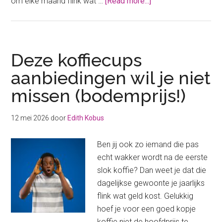
about
om elke maand flink wat …
[Read more...]
Dit
is
de
goedkoopste
Deze koffiecups
supermarkt
aanbiedingen wil je niet
in
missen (bodemprijs!)
Duitsland!
12 mei 2026
door
Edith Kobus
Ben jij ook zo iemand die pas
echt wakker wordt na de eerste
slok koffie? Dan weet je dat die
dagelijkse gewoonte je jaarlijks
flink wat geld kost. Gelukkig
hoef je voor een goed kopje
koffie niet de hoofdprijs te