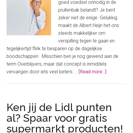
goed voedsel onnodig in de
prullenbak belandt? Je bent
zeker niet de enige. Gelukkig
maakt de Albert Heijn het ons
steeds makkelijker om
verspilling tegen te gaan en
tegelijkertijd flink te besparen op de dagelijkse
boodschappen. Misschien ben je nog gewend aan de
term Overblijvers, maar dat concept is inmiddels
about
vervangen door iets veel beters: …
[Read more...]
Zo
scoor
je
elke
Ken jij de Lidl punten
keer
al? Spaar voor gratis
opnieuw
supermarkt producten!
de