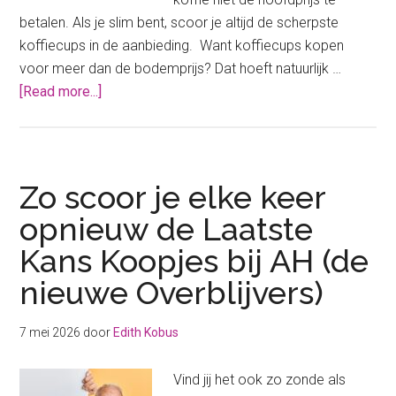
betalen. Als je slim bent, scoor je altijd de scherpste
koffiecups in de aanbieding. Want koffiecups kopen
voor meer dan de bodemprijs? Dat hoeft natuurlijk …
about
[Read more...]
Deze
koffiecups
aanbiedingen
wil
Zo scoor je elke keer
je
opnieuw de Laatste
niet
Kans Koopjes bij AH (de
missen
(bodemprijs!)
nieuwe Overblijvers)
7 mei 2026
door
Edith Kobus
Vind jij het ook zo zonde als