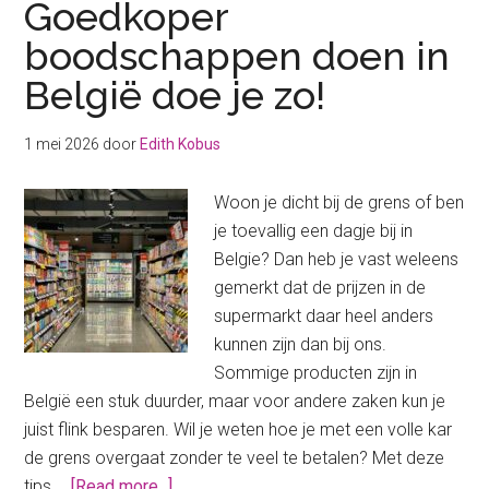
Goedkoper
punten
boodschappen doen in
al?
België doe je zo!
Spaar
voor
gratis
1 mei 2026
door
Edith Kobus
supermarkt
producten!
Woon je dicht bij de grens of ben
je toevallig een dagje bij in
Belgie? Dan heb je vast weleens
gemerkt dat de prijzen in de
supermarkt daar heel anders
kunnen zijn dan bij ons.
Sommige producten zijn in
België een stuk duurder, maar voor andere zaken kun je
juist flink besparen. Wil je weten hoe je met een volle kar
de grens overgaat zonder te veel te betalen? Met deze
about
tips …
[Read more...]