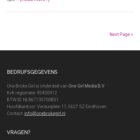
Goedkoper
boodschappen
doen
in
Next Page »
België
doe
je
zo!
Footer
BEDRIJFSGEGEVENS
One Broke Girl is onderdeel van
One Girl Media B.V.
KvK registratie: 95450912
BTW ID: NL867135700B01
Hoofdkantoor: Verdunplein 17, 5627 SZ Eindhoven
Contact:
info@onebrokegirl.nl
VRAGEN?