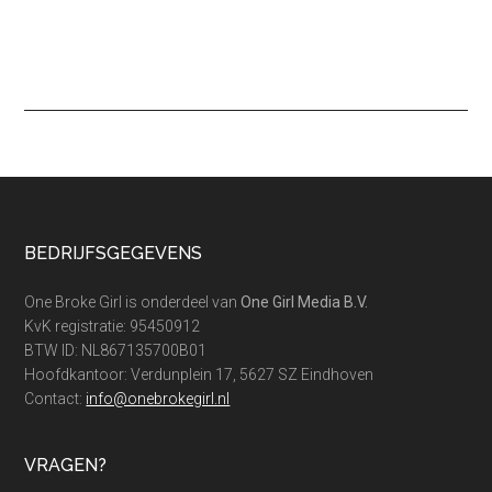
Footer
BEDRIJFSGEGEVENS
One Broke Girl is onderdeel van
One Girl Media B.V.
KvK registratie: 95450912
BTW ID: NL867135700B01
Hoofdkantoor: Verdunplein 17, 5627 SZ Eindhoven
Contact:
info@onebrokegirl.nl
VRAGEN?