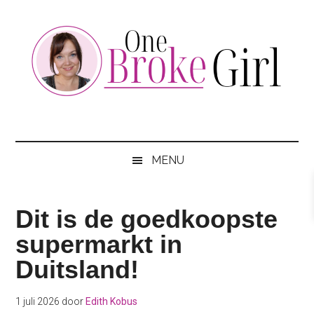
Skip
Skip
Skip
to
to
to
main
secondary
footer
content
menu
One
Jouw
hotspot
Broke
om
MENU
te
Girl
besparen
Dit is de goedkoopste
supermarkt in
Duitsland!
1 juli 2026
door
Edith Kobus