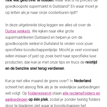
flink wat geld over te houden.
Maar wat is nu precies de
goedkoopste supermarkt in Duitsland? En waar moet je
op letten als je naar onze oosterburen rijdt?
In deze uitgebreide blog leggen we alles uit over de
Duitse winkels
. We kijken naar elke grote
supermarktketen Duitsland en helpen je om de
goedkoopste winkel in Duitsland te vinden voor jouw
specifieke boodschappenlijstje. Mocht je veel voorraad
willen inslaan of juist op zoek bent naar specifieke luxe
producten, dan kan je met onze tips en trucs de
reistijd
en de benzine snel terug verdienen
.
Kun je niet elke maand de grens over? In
Nederland
scheelt het alsnog flink als je de wekelijkse aanbiedingen
wél volgt. Op
folderwijzer.nl
staan
alle reclamefolders en
aanbiedingen
op één plek
, zodat je zonder twintig folders
door te bladeren ziet waar je boodschappen het