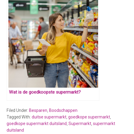
Wat is de goedkoopste supermarkt?
Filed Under:
Besparen
,
Boodschappen
Tagged With:
duitse supermarkt
,
goedkope supermarkt
,
goedkope supermarkt duitsland
,
Supermarkt
,
supermarkt
duitsland