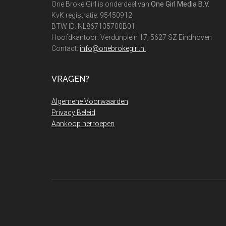
One Broke Girl is onderdeel van
One Girl Media B.V.
KvK registratie: 95450912
BTW ID: NL867135700B01
Hoofdkantoor: Verdunplein 17, 5627 SZ Eindhoven
Contact:
info@onebrokegirl.nl
VRAGEN?
Algemene Voorwaarden
Privacy Beleid
Aankoop herroepen