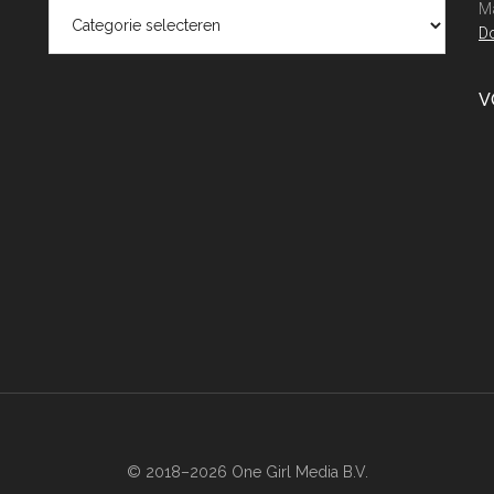
Categorieën
Ma
Do
V
© 2018–2026 One Girl Media B.V.