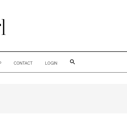
ZOEK
NAAR:
P
CONTACT
LOGIN
ZOEKKNOP