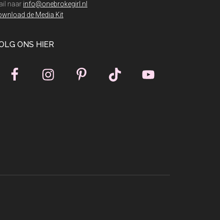
il naar
info@onebrokegirl.nl
wnload de Media Kit
OLG ONS HIER