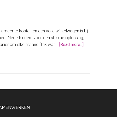
ek meer te kosten en een volle winkelwagen is bij
eer Nederlanders voor een slimme oplossing,
about
manier om elke maand flink wat …
[Read more...]
Dit
is
de
goedkoopste
supermarkt
in
Duitsland!
AMENWERKEN