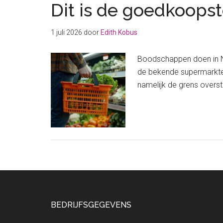
Dit is de goedkoopst
1 juli 2026
door
Edith Kobus
Boodschappen doen in Ned
de bekende supermarkte
namelijk de grens overs
Footer
BEDRIJFSGEGEVENS