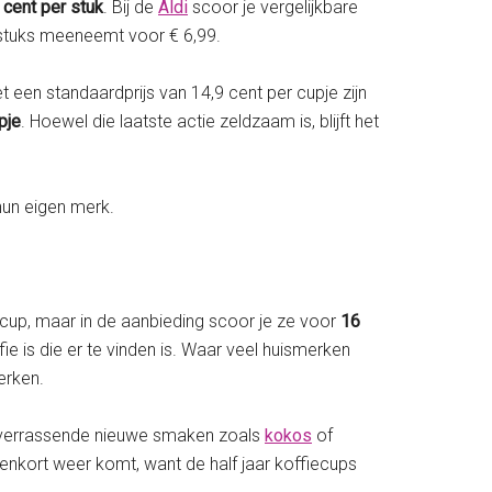
 cent per stuk
. Bij de
Aldi
scoor je vergelijkbare
 stuks meeneemt voor € 6,99.
et een standaardprijs van 14,9 cent per cupje zijn
pje
. Hoewel die laatste actie zeldzaam is, blijft het
hun eigen merk.
r cup, maar in de aanbieding scoor je ze voor
16
ie is die er te vinden is. Waar veel huismerken
merken.
t verrassende nieuwe smaken zoals
kokos
of
enkort weer komt, want de half jaar koffiecups