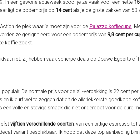
29. In een gewone actieweek scoor je ze vaak voor een nette
15
aar ligt de bodemprijs op
14 cent
als je de grote zakken van 50
de Action de plek waar je moet zijn voor de
Palazzo koffiecups
. M
 worden ze gesignaleerd voor een bodemprijs van
9,8 cent per cu
e koffie zoekt.
idvat niet. Zij hebben vaak scherpe deals op Douwe Egberts of 
A
g populair. De normale prijs voor de XL-verpakking is 22 cent pe
en ik durf wel te zeggen dat dit de allerlekkerste goedkope koff
s een volle en stevige smaak die niet onderdoet voor de dure 
iefst
vijftien verschillende soorten
, van een pittige espresso to
decaf variant beschikbaar. Ik hoop dat deze top aanbieding binn