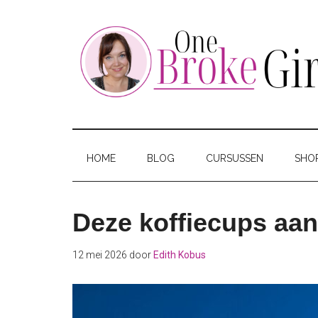
Skip
Skip
Skip
to
to
to
main
secondary
footer
content
menu
One
Jouw
hotspot
Broke
om
HOME
BLOG
CURSUSSEN
SHO
te
Girl
besparen
Deze koffiecups aan
12 mei 2026
door
Edith Kobus