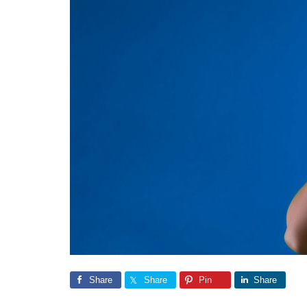
Share
Share
Pin
Share