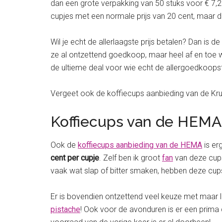
dan een grote verpakking van 50 stuks voor € 7,
cupjes met een normale prijs van 20 cent, maar d
Wil je echt de allerlaagste prijs betalen? Dan is 
ze al ontzettend goedkoop, maar heel af en toe
de ultieme deal voor wie echt de allergoedkoopst
Vergeet ook de koffiecups aanbieding van de Kru
Koffiecups van de HEM
Ook de
koffiecups aanbieding van de HEMA
is er
cent per cupje
. Zelf ben ik groot
fan
van deze cups 
vaak wat slap of bitter smaken, hebben deze cup
Er is bovendien ontzettend veel keuze met maar l
pistache
! Ook voor de avonduren is er een prima 