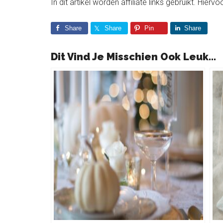
In dit artikel worden affiliate links gebruikt. Hie
Share
Share
Pin
Share
Dit Vind Je Misschien Ook Leuk...