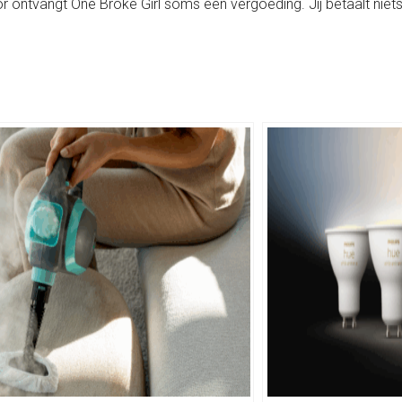
rvoor ontvangt One Broke Girl soms een vergoeding. Jij betaalt niets