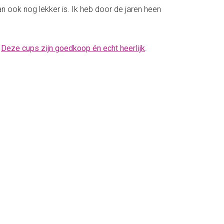
an ook nog lekker is. Ik heb door de jaren heen
.
Deze cups zijn goedkoop én echt heerlijk
.