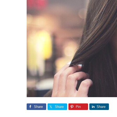
Share
Share
Pin
Share