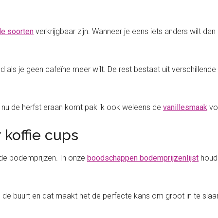
nde soorten
verkrijgbaar zijn. Wanneer je eens iets anders wilt da
nd als je geen cafeïne meer wilt. De rest bestaat uit verschillend
ar nu de herfst eraan komt pak ik ook weleens de
vanillesmaak
voo
 koffie cups
r de bodemprijzen. In onze
boodschappen bodemprijzenlijst
houde
 de buurt en dat maakt het de perfecte kans om groot in te slaan