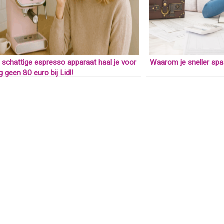
t schattige espresso apparaat haal je voor
Waarom je sneller spa
g geen 80 euro bij Lidl!