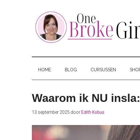
Skip
Skip
Skip
to
to
to
main
secondary
footer
content
menu
One
Jouw
hotspot
Broke
om
HOME
BLOG
CURSUSSEN
SHO
te
Girl
besparen
Waarom ik NU insla:
13 september 2025
door
Edith Kobus