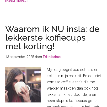
about
[Read more...]
Deze
koffiecups
aanbiedingen
wil
Waarom ik NU insla: de
je
lekkerste koffiecups
niet
met korting!
missen
(bodemprijs!)
13 september 2025
door
Edith Kobus
Mijn dag begint pas echt als er
koffie in mijn mok zit. En dan niet
zomaar koffie, eentje die me
wakker maakt en dan ook nog
lekker is. Ik heb door de jaren
heen stapels koffiecups getest
en vaak gedacht, dit is het toch