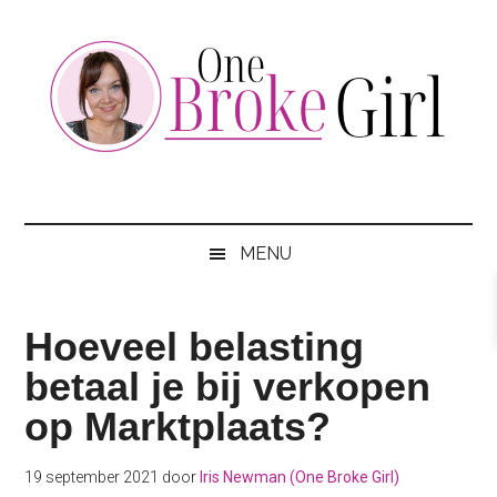
Skip
Skip
Skip
to
to
to
main
secondary
footer
content
menu
One
Jouw
hotspot
Broke
om
MENU
te
Girl
besparen
Hoeveel belasting
betaal je bij verkopen
op Marktplaats?
19 september 2021
door
Iris Newman (One Broke Girl)