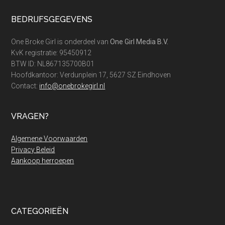
Footer
BEDRIJFSGEGEVENS
One Broke Girl is onderdeel van
One Girl Media B.V.
KvK registratie: 95450912
BTW ID: NL867135700B01
Hoofdkantoor: Verdunplein 17, 5627 SZ Eindhoven
Contact:
info@onebrokegirl.nl
VRAGEN?
Algemene Voorwaarden
Privacy Beleid
Aankoop herroepen
CATEGORIEËN