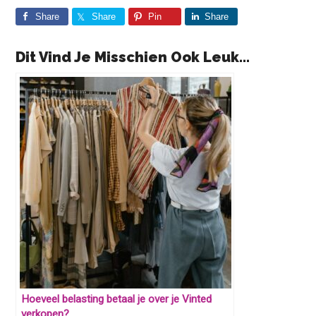
Share
Share
Pin
Share
Dit Vind Je Misschien Ook Leuk...
Hoeveel belasting betaal je over je Vinted
verkopen?