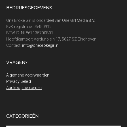
Footer
BEDRIJFSGEGEVENS
One Broke Girl is onderdeel van
One Girl Media B.V.
KvK registratie: 95450912
BTW ID: NL867135700B01
Hoofdkantoor: Verdunplein 17, 5627 SZ Eindhoven
Contact:
info@onebrokegirl.nl
VRAGEN?
Algemene Voorwaarden
Privacy Beleid
Aankoop herroepen
CATEGORIEËN