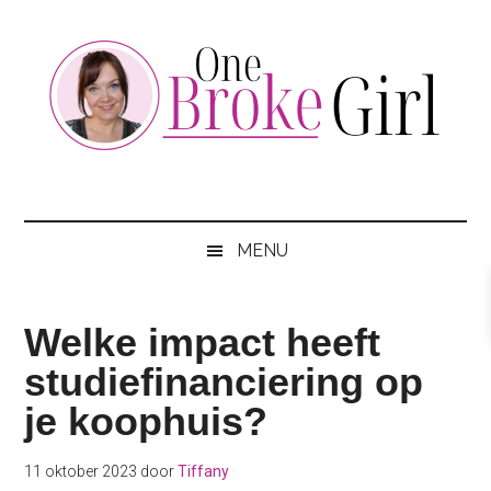
Skip
Skip
Skip
to
to
to
main
secondary
footer
content
menu
One
Jouw
hotspot
Broke
om
MENU
te
Girl
besparen
Welke impact heeft
studiefinanciering op
je koophuis?
11 oktober 2023
door
Tiffany