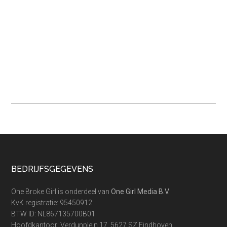
Footer
BEDRIJFSGEGEVENS
One Broke Girl is onderdeel van
One Girl Media B.V.
KvK registratie: 95450912
BTW ID: NL867135700B01
Hoofdkantoor: Verdunplein 17, 5627 SZ Eindhoven