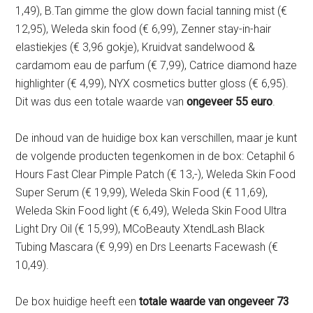
1,49), B.Tan gimme the glow down facial tanning mist (€
12,95), Weleda skin food (€ 6,99), Zenner stay-in-hair
elastiekjes (€ 3,96 gokje), Kruidvat sandelwood &
cardamom eau de parfum (€ 7,99), Catrice diamond haze
highlighter (€ 4,99), NYX cosmetics butter gloss (€ 6,95).
Dit was dus een totale waarde van
ongeveer 55 euro
.
De inhoud van de huidige box kan verschillen, maar je kunt
de volgende producten tegenkomen in de box: Cetaphil 6
Hours Fast Clear Pimple Patch (€ 13,-), Weleda Skin Food
Super Serum (€ 19,99), Weleda Skin Food (€ 11,69),
Weleda Skin Food light (€ 6,49), Weleda Skin Food Ultra
Light Dry Oil (€ 15,99), MCoBeauty XtendLash Black
Tubing Mascara (€ 9,99) en Drs Leenarts Facewash (€
10,49).
De box huidige heeft een
totale waarde van ongeveer 73