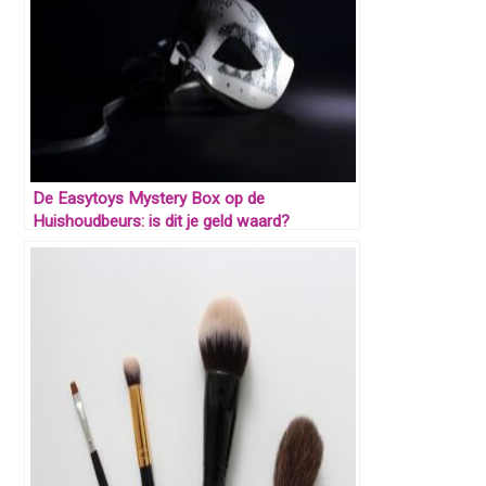
De Easytoys Mystery Box op de
Huishoudbeurs: is dit je geld waard?