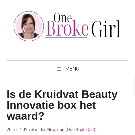
Skip
Skip
Skip
to
to
to
main
secondary
footer
content
menu
One
Jouw
hotspot
Broke
om
MENU
te
Girl
besparen
Is de Kruidvat Beauty
Innovatie box het
waard?
20 mei 2026
door
Iris Newman (One Broke Girl)