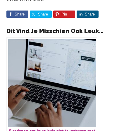
Share
Share
Pin
Share
Dit Vind Je Misschien Ook Leuk...