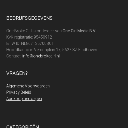
Footer
BEDRIJFSGEGEVENS
One Broke Girl is onderdeel van
One Girl Media B.V.
KvK registratie: 95450912
BTW ID: NL867135700B01
Hoofdkantoor: Verdunplein 17, 5627 SZ Eindhoven
Contact:
info@onebrokegirl.nl
VRAGEN?
Algemene Voorwaarden
Privacy Beleid
Aankoop herroepen
CATEGORIEËN