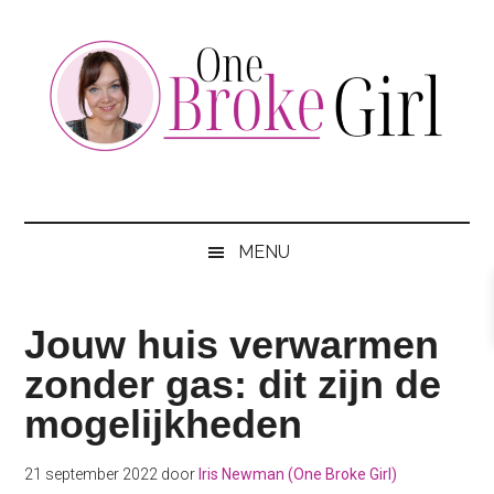
Skip
Skip
Skip
to
to
to
main
secondary
footer
content
menu
One
Jouw
hotspot
Broke
om
MENU
te
Girl
besparen
Jouw huis verwarmen
zonder gas: dit zijn de
mogelijkheden
21 september 2022
door
Iris Newman (One Broke Girl)