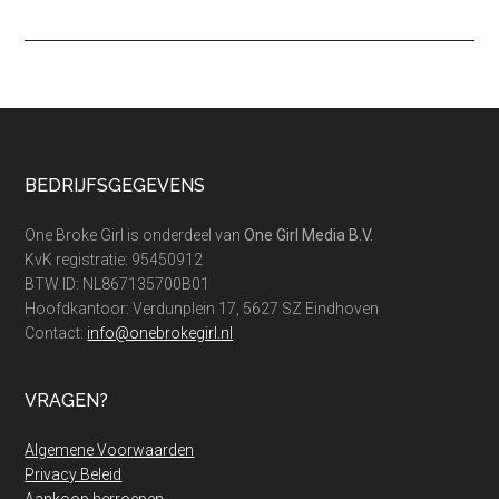
Footer
BEDRIJFSGEGEVENS
One Broke Girl is onderdeel van
One Girl Media B.V.
KvK registratie: 95450912
BTW ID: NL867135700B01
Hoofdkantoor: Verdunplein 17, 5627 SZ Eindhoven
Contact:
info@onebrokegirl.nl
VRAGEN?
Algemene Voorwaarden
Privacy Beleid
Aankoop herroepen