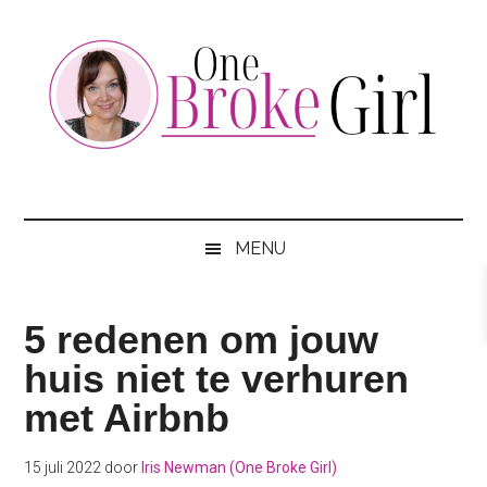
Skip
Skip
Skip
to
to
to
main
secondary
footer
content
menu
One
Jouw
hotspot
Broke
om
MENU
te
Girl
besparen
5 redenen om jouw
huis niet te verhuren
met Airbnb
15 juli 2022
door
Iris Newman (One Broke Girl)