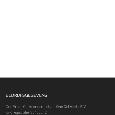
Footer
BEDRIJFSGEGEVENS
One Broke Girl is onderdeel van
One Girl Media B.V.
KvK registratie: 95450912