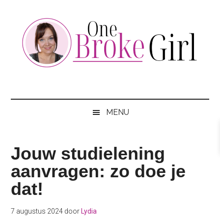
Skip
Skip
Skip
to
to
to
main
secondary
footer
content
menu
One
Jouw
hotspot
Broke
om
MENU
te
Girl
besparen
Jouw studielening
aanvragen: zo doe je
dat!
7 augustus 2024
door
Lydia