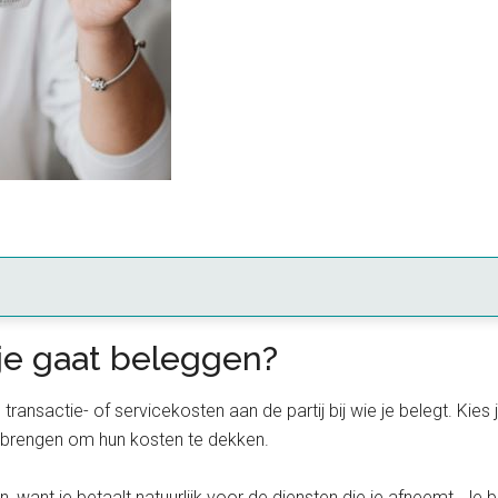
 je gaat beleggen?
jd transactie- of servicekosten aan de partij bij wie je belegt. Kie
ng brengen om hun kosten te dekken.
, want je betaalt natuurlijk voor de diensten die je afneemt. Je 