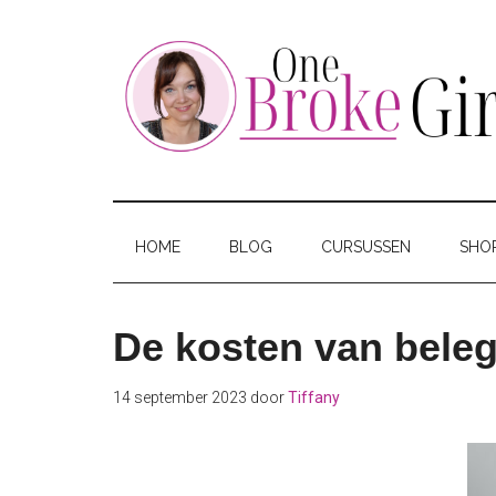
Skip
Skip
Skip
to
to
to
main
secondary
footer
content
menu
One
Jouw
hotspot
Broke
om
HOME
BLOG
CURSUSSEN
SHO
te
Girl
besparen
De kosten van beleg
14 september 2023
door
Tiffany