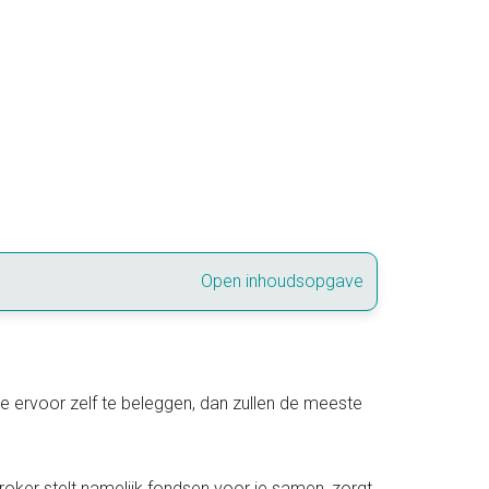
Open inhoudsopgave
s je ervoor zelf te beleggen, dan zullen de meeste
broker stelt namelijk fondsen voor je samen, zorgt