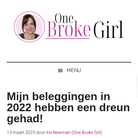
Skip
Skip
Skip
to
to
to
main
secondary
footer
content
menu
One
Jouw
hotspot
Broke
om
MENU
te
Girl
besparen
Mijn beleggingen in
2022 hebben een dreun
gehad!
13 maart 2023
door
Iris Newman (One Broke Girl)