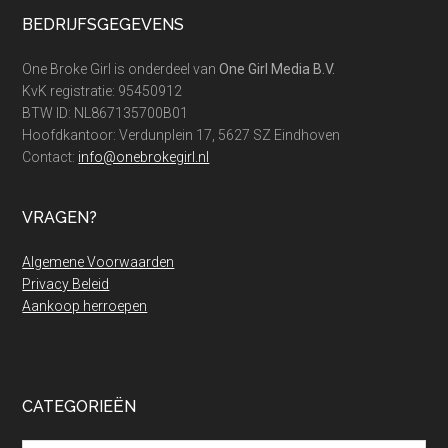
Footer
BEDRIJFSGEGEVENS
One Broke Girl is onderdeel van
One Girl Media B.V.
KvK registratie: 95450912
BTW ID: NL867135700B01
Hoofdkantoor: Verdunplein 17, 5627 SZ Eindhoven
Contact:
info@onebrokegirl.nl
VRAGEN?
Algemene Voorwaarden
Privacy Beleid
Aankoop herroepen
CATEGORIEËN