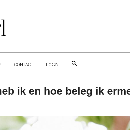
ZOEK
NAAR:
P
CONTACT
LOGIN
ZOEKKNOP
heb ik en hoe beleg ik erm