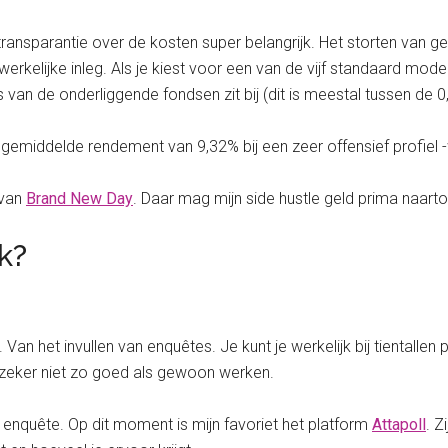
is transparantie over de kosten super belangrijk. Het storten van 
rkelijke inleg. Als je kiest voor een van de vijf standaard mode
van de onderliggende fondsen zit bij (dit is meestal tussen de 
het gemiddelde rendement van 9,32% bij een zeer offensief profiel -
 van
Brand New Day
. Daar mag mijn side hustle geld prima naarto
k?
n het invullen van enquêtes. Je kunt je werkelijk bij tientallen
t zeker niet zo goed als gewoon werken.
enquête. Op dit moment is mijn favoriet het platform
Attapoll
. Z