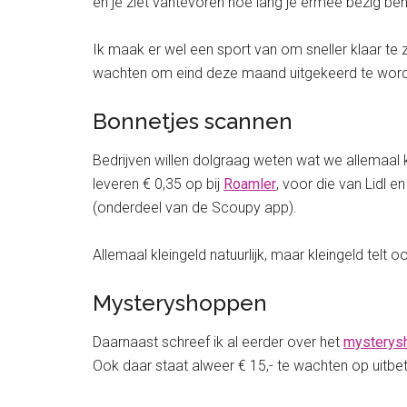
en je ziet vantevoren hoe lang je ermee bezig bent
Ik maak er wel een sport van om sneller klaar te z
wachten om eind deze maand uitgekeerd te worden
Bonnetjes scannen
Bedrijven willen dolgraag weten wat we allemaal k
leveren € 0,35 op bij
Roamler
, voor die van Lidl en
(onderdeel van de Scoupy app).
Allemaal kleingeld natuurlijk, maar kleingeld telt 
Mysteryshoppen
Daarnaast schreef ik al eerder over het
mysterys
Ook daar staat alweer € 15,- te wachten op uitbe