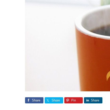
Share
Share
Pin
Share