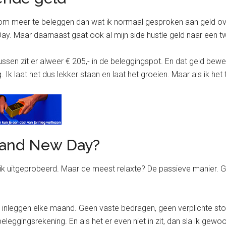
 om meer te beleggen dan wat ik normaal gesproken aan geld ove
 Day. Maar daarnaast gaat ook al mijn side hustle geld naar een 
rtussen zit er alweer € 205,- in de beleggingspot. En dat geld b
Ik laat het dus lekker staan en laat het groeien. Maar als ik h
rand New Day?
ik uitgeprobeerd. Maar de meest relaxte? De passieve manier.
il inleggen elke maand. Geen vaste bedragen, geen verplichte sto
eleggingsrekening. En als het er even niet in zit, dan sla ik gew