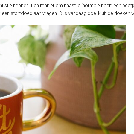
e hustle hebben. Een manier om naast je ‘normale baan’ een beetj
 ik een stortvloed aan vragen. Dus vandaag doe ik uit de doeken 