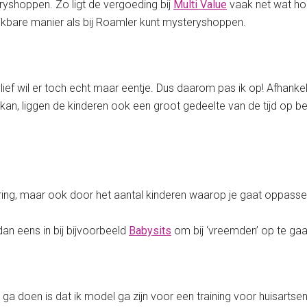
eryshoppen. Zo ligt de vergoeding bij
Multi Value
vaak net wat hog
ijkbare manier als bij Roamler kunt mysteryshoppen.
ef wil er toch echt maar eentje. Dus daarom pas ik op! Afhankelijk
ds kan, liggen de kinderen ook een groot gedeelte van de tijd op
ng, maar ook door het aantal kinderen waarop je gaat oppassen e
dan eens in bij bijvoorbeeld
Babysits
om bij ‘vreemden’ op te ga
ga doen is dat ik model ga zijn voor een training voor huisartse