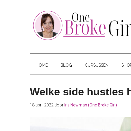
Skip
Skip
Skip
to
to
to
main
secondary
footer
content
menu
One
Jouw
hotspot
Broke
om
HOME
BLOG
CURSUSSEN
SHO
te
Girl
besparen
Welke side hustles 
18 april 2022
door
Iris Newman (One Broke Girl)