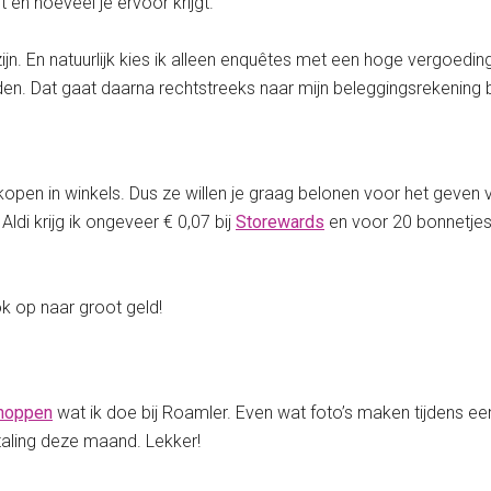
 en hoeveel je ervoor krijgt.
ijn. En natuurlijk kies ik alleen enquêtes met een hoge vergoeding
. Dat gaat daarna rechtstreeks naar mijn beleggingsrekening b
open in winkels. Dus ze willen je graag belonen voor het geven 
 Aldi krijg ik ongeveer € 0,07 bij
Storewards
en voor 20 bonnetjes v
ook op naar groot geld!
hoppen
wat ik doe bij Roamler. Even wat foto’s maken tijdens een
taling deze maand. Lekker!