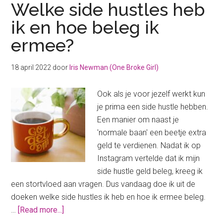
Welke side hustles heb
ik en hoe beleg ik
ermee?
18 april 2022
door
Iris Newman (One Broke Girl)
Ook als je voor jezelf werkt kun
je prima een side hustle hebben.
Een manier om naast je
'normale baan' een beetje extra
geld te verdienen. Nadat ik op
Instagram vertelde dat ik mijn
side hustle geld beleg, kreeg ik
een stortvloed aan vragen. Dus vandaag doe ik uit de
doeken welke side hustles ik heb en hoe ik ermee beleg.
about
…
[Read more...]