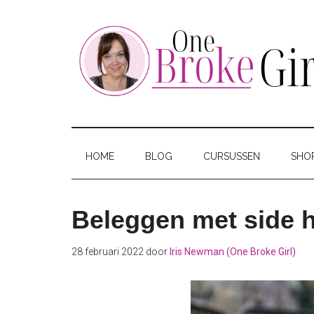
Skip
Skip
Skip
to
to
to
main
secondary
footer
content
menu
One
Jouw
hotspot
Broke
om
HOME
BLOG
CURSUSSEN
SHO
te
Girl
besparen
Beleggen met side hu
28 februari 2022
door
Iris Newman (One Broke Girl)