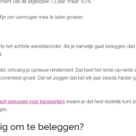
ment van de afgelopen 12 jaar ‘maar’ 9,2%.
fijn om vermogen mee te laten groeien.
iets het achtste wereldwonder. Als je namelijk gaat beleggen, d
d.
bt, ontvang je opnieuw rendement. Dat heet het rente-op-rente ef
exponentieel groeit. Dat wil zeggen dat het elk jaar steeds harder 
sch pensioen voor topsporters
waarin je dat heel duidelijk kunt
gen.
dig om te beleggen?