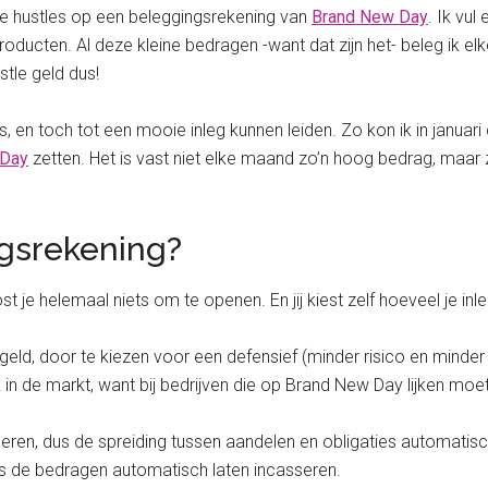
side hustles op een beleggingsrekening van
Brand New Day
. Ik vu
ucten. Al deze kleine bedragen -want dat zijn het- beleg ik el
tle geld dus!
mis, en toch tot een mooie inleg kunnen leiden. Zo kon ik in januar
 Day
zetten. Het is vast niet elke maand zo’n hoog bedrag, maar 
ngsrekening?
st je helemaal niets om te openen. En jij kiest zelf hoeveel je inle
w geld, door te kiezen voor een defensief (minder risico en minde
k in de markt, want bij bedrijven die op Brand New Day lijken moe
eren, dus de spreiding tussen aandelen en obligaties automatisch 
lfs de bedragen automatisch laten incasseren.