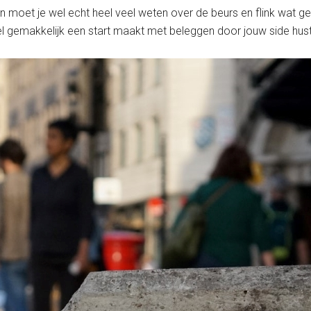
an moet je wel echt heel veel weten over de beurs en flink wat 
heel gemakkelijk een start maakt met beleggen door jouw side hust