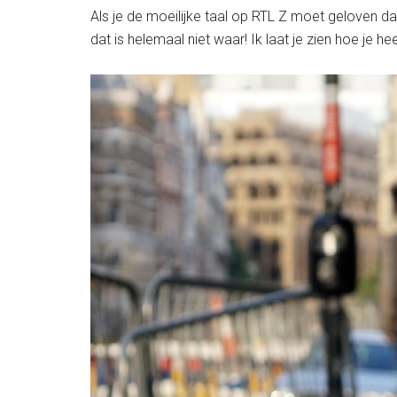
Als je de moeilijke taal op RTL Z moet geloven d
dat is helemaal niet waar! Ik laat je zien hoe je 