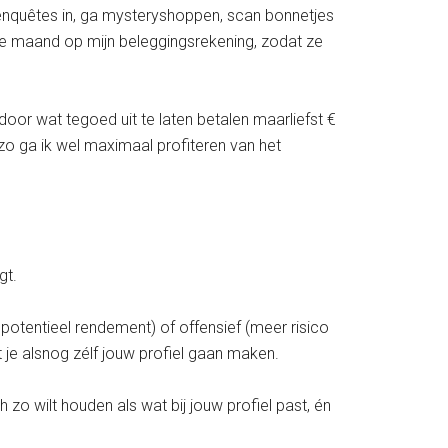
l enquêtes in, ga mysteryshoppen, scan bonnetjes
ke maand op mijn beleggingsrekening, zodat ze
i door wat tegoed uit te laten betalen maarliefst €
zo ga ik wel maximaal profiteren van het
gt.
r potentieel rendement) of offensief (meer risico
t je alsnog zélf jouw profiel gaan maken.
zo wilt houden als wat bij jouw profiel past, én