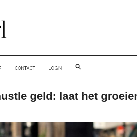
ZOEK
NAAR:
P
CONTACT
LOGIN
ZOEKKNOP
stle geld: laat het groeie