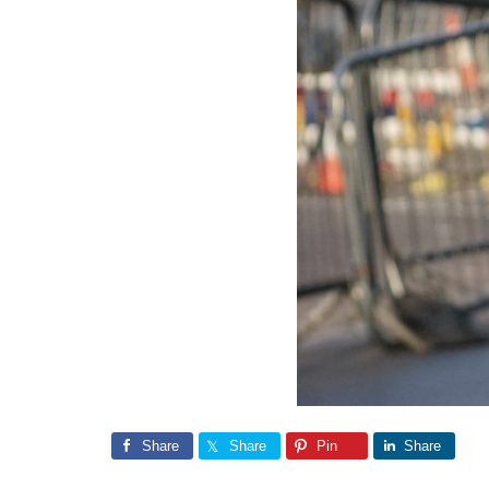
Share
Share
Pin
Share