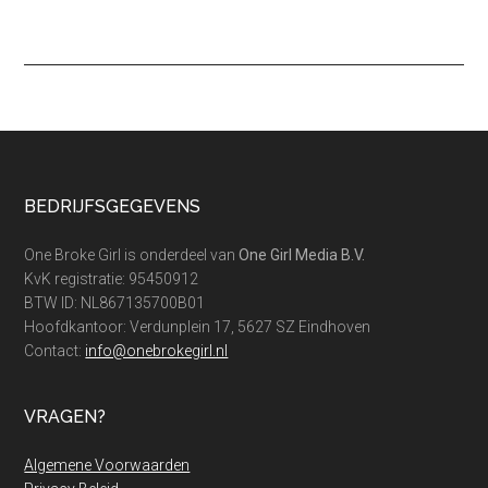
Footer
BEDRIJFSGEGEVENS
One Broke Girl is onderdeel van
One Girl Media B.V.
KvK registratie: 95450912
BTW ID: NL867135700B01
Hoofdkantoor: Verdunplein 17, 5627 SZ Eindhoven
Contact:
info@onebrokegirl.nl
VRAGEN?
Algemene Voorwaarden