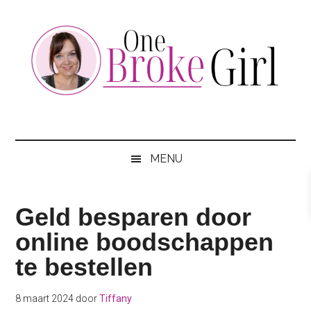
Skip
Skip
Skip
to
to
to
main
secondary
footer
content
menu
One
Jouw
hotspot
Broke
om
MENU
te
Girl
besparen
Geld besparen door
online boodschappen
te bestellen
8 maart 2024
door
Tiffany