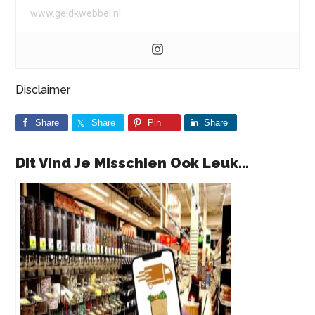
www.geldkwebbel.nl
Disclaimer
Share
Share
Pin
Share
Dit Vind Je Misschien Ook Leuk...