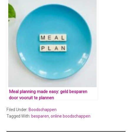
Meal planning made easy: geld besparen
door vooruit te plannen
Filed Under:
Boodschappen
Tagged With:
besparen
,
online boodschappen