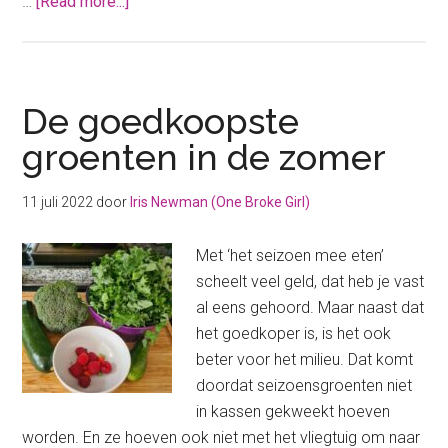
about
…
[Read more...]
Met
deze
groenten
kun
De goedkoopste
je
groenten in de zomer
in
maart
11 juli 2022
door
Iris Newman (One Broke Girl)
al
beginnen
Met ‘het seizoen mee eten’
met
scheelt veel geld, dat heb je vast
jouw
al eens gehoord. Maar naast dat
moestuin
het goedkoper is, is het ook
beter voor het milieu. Dat komt
doordat seizoensgroenten niet
in kassen gekweekt hoeven
worden. En ze hoeven ook niet met het vliegtuig om naar