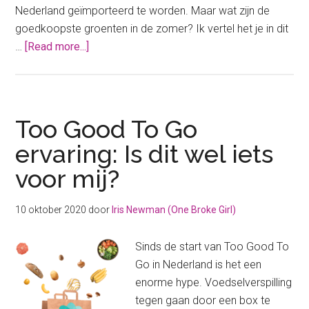
Nederland geïmporteerd te worden. Maar wat zijn de
goedkoopste groenten in de zomer? Ik vertel het je in dit
about
…
[Read more...]
De
goedkoopste
groenten
in
Too Good To Go
de
ervaring: Is dit wel iets
zomer
voor mij?
10 oktober 2020
door
Iris Newman (One Broke Girl)
Sinds de start van Too Good To
Go in Nederland is het een
enorme hype. Voedselverspilling
tegen gaan door een box te