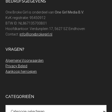
Footer
BEDRIJFSGEGEVENS
kruiden
zaaien
One Broke Girl is onderdeel van
One Girl Media B.V.
voor
KvK registratie: 95450912
jouw
BTW ID: NL867135700B01
Hoofdkantoor: Verdunplein 17, 5627 SZ Eindhoven
tuin
Contact:
info@onebrokegirl.nl
VRAGEN?
Algemene Voorwaarden
Privacy Beleid
Aankoop herroepen
CATEGORIEËN
Categorieën