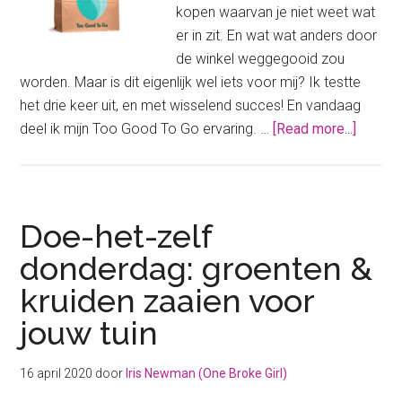
kopen waarvan je niet weet wat
er in zit. En wat wat anders door
de winkel weggegooid zou
worden. Maar is dit eigenlijk wel iets voor mij? Ik testte
het drie keer uit, en met wisselend succes! En vandaag
about
deel ik mijn Too Good To Go ervaring. …
[Read more...]
Too
Good
To
Go
Doe-het-zelf
ervarin
donderdag: groenten &
Is
kruiden zaaien voor
dit
wel
jouw tuin
iets
voor
16 april 2020
door
Iris Newman (One Broke Girl)
mij?