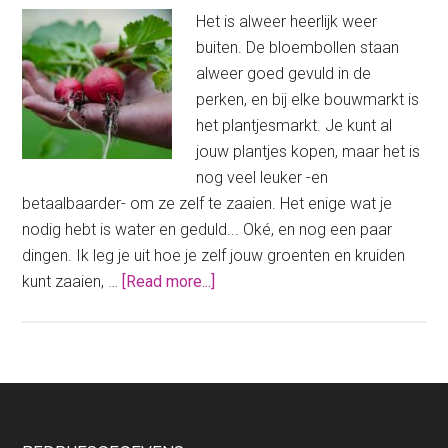
Het is alweer heerlijk weer
buiten. De bloembollen staan
alweer goed gevuld in de
perken, en bij elke bouwmarkt is
het plantjesmarkt. Je kunt al
jouw plantjes kopen, maar het is
nog veel leuker -en
betaalbaarder- om ze zelf te zaaien. Het enige wat je
nodig hebt is water en geduld... Oké, en nog een paar
dingen. Ik leg je uit hoe je zelf jouw groenten en kruiden
about
kunt zaaien, …
[Read more...]
Doe-
het-
zelf
donderdag:
groenten
&