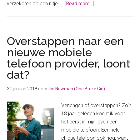
about
verzekeren op een rijtje. …
[Read more...]
De
voordelen
en
nadelen
Overstappen naar een
van
nieuwe mobiele
het
telefoon provider, loont
verzekeren
van
dat?
jouw
telefoon
31 januari 2018
door
Iris Newman (One Broke Girl)
Verlengen of overstappen? Zo'n
18 jaar geleden kocht ik voor
het eerst in mijn leven een
mobiele telefoon. Een hele
chique telefoon ook nog, want