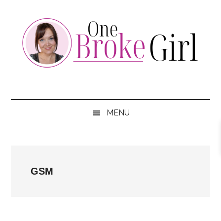
Skip
Skip
Skip
to
to
to
main
secondary
footer
content
menu
One
Jouw
hotspot
Broke
om
MENU
te
Girl
besparen
GSM